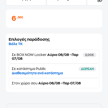
συγγ
6
,36€
Επιλογές παράδοσης
Βάλε ΤΚ
Σε
BOX NOW Locker
Αύριο 06/08 - Παρ
2,00€
07/08
Σε κατάστημα Public
ΔΩΡΕΑΝ
Διαθεσιμότητα ανά κατάστημα
Στον
χώρο σου
Αύριο 06/08 - Παρ 07/08