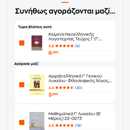
Συνήθως αγοράζονται μαζί...
Τώρα βλέπεις αυτό
Κείμενα Νεοελληνικής
Λογοτεχνίας Τεύχος Γ (Γ'
Γενικού Λυκείου - Γενικής
4.8
(8)
Παιδείας) 22-0083
6
,36€
Αγόρασε μαζί
Αρχαία ελληνικά Γ' Γενικού
Λυκείου- Φιλοσοφικός λόγος
22-0161
4.4
(30)
3
,29€
Μαθηματικά Γ' Λυκείου (Β'
Μέρος) 22-0273
4.8
(18)