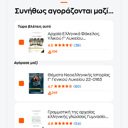
Συνήθως αγοράζονται μαζί...
Τώρα βλέπεις αυτό
Αρχαία Ελληνικά Φάκελος
Υλικού Γ’ Λυκείου
Προσανατολισμού
4.5
(39)
Ανθρωπιστικών Σπουδών 22-
4
0255
,03€
Αγόρασε μαζί
Θέματα Νεοελληνικής Ιστορίας
Γ' Γενικού Λυκείου 22-0163
4.7
(80)
4
,24€
Γραμματική της αρχαίας
ελληνικής γλώσσας Γυμνασίου
- Λυκείου 22-0012
4.8
(54)