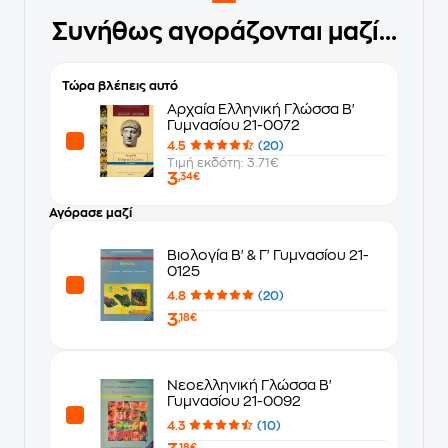
Συνήθως αγοράζονται μαζί...
Τώρα βλέπεις αυτό
Αρχαία Ελληνική Γλώσσα Β'
Γυμνασίου 21-0072
4.5
(20)
Τιμή εκδότη: 3.71€
3
,34€
Αγόρασε μαζί
Βιολογία Β' & Γ' Γυμνασίου 21-
0125
4.8
(20)
3
,18€
Νεοελληνική Γλώσσα Β'
Γυμνασίου 21-0092
4.3
(10)