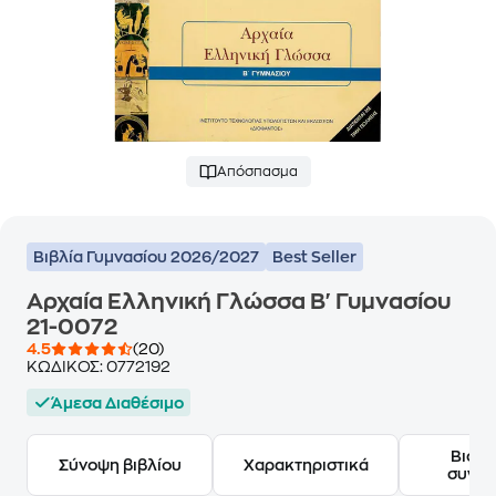
Απόσπασμα
Βιβλία Γυμνασίου 2026/2027
Best Seller
Αρχαία Ελληνική Γλώσσα Β' Γυμνασίου
21-0072
4.5
(20)
ΚΩΔΙΚΟΣ:
0772192
Άμεσα Διαθέσιμο
Βιογ
Σύνοψη βιβλίου
Χαρακτηριστικά
συγγ