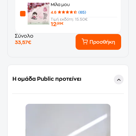
Μίλα μου
4.6
(65)
Τιμή εκδότη: 15.50€
12
,99€
Σύνολο
Προσθήκη
33,57€
Η ομάδα Public προτείνει