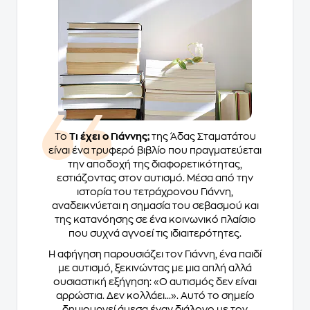
Το
Τι έχει ο Γιάννης;
της Άδας Σταματάτου
είναι ένα τρυφερό βιβλίο που πραγματεύεται
την αποδοχή της διαφορετικότητας,
εστιάζοντας στον αυτισμό. Μέσα από την
ιστορία του τετράχρονου Γιάννη,
αναδεικνύεται η σημασία του σεβασμού και
της κατανόησης σε ένα κοινωνικό πλαίσιο
που συχνά αγνοεί τις ιδιαιτερότητες.
Η αφήγηση παρουσιάζει τον Γιάννη, ένα παιδί
με αυτισμό, ξεκινώντας με μια απλή αλλά
ουσιαστική εξήγηση: «Ο αυτισμός δεν είναι
αρρώστια. Δεν κολλάει...». Αυτό το σημείο
δημιουργεί άμεσα έναν διάλογο με τον