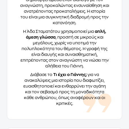
αναγνώστη, προκαλώντας ενσυναίσθηση και
ανατρέποντας προκαταλήψεις. Η ιστορία
του είναι μια συγκινητική διαδρομή προς την
κατανόηση.
Η Άδα Σταματάτου χρησιμοποιεί μια
απλή,
άμεση γλώσσα
, προσιτή σε μικρούς και
μεγάλους, χωρίς να υποτιμά την
πολυπλοκότητα του θέματος. Η γραφή της
είναι διαυγής και συναισθηματική,
επιτρέποντας στον αναγνώστη να νιώσει την
αλήθεια του Γιάννη.
Διάβασε το
Τι έχει ο Γιάννης;
για να
ανακαλύψεις μια ιστορία που διαφωτίζει,
ευαισθητοποιεί και ενθαρρύνει την αγάπη
και τον σεβασμό προς τη μοναδικότητα
κάθε ανθρώπου, όπως αναφέρουν και οι
κριτικές.