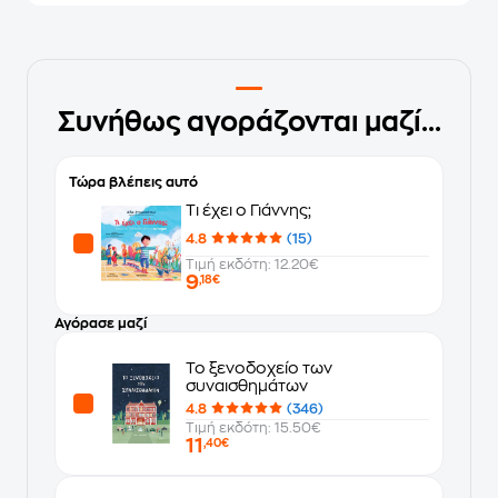
Συνήθως αγοράζονται μαζί...
Τώρα βλέπεις αυτό
Τι έχει ο Γιάννης;
4.8
(15)
Τιμή εκδότη: 12.20€
9
,18€
Αγόρασε μαζί
Το ξενοδοχείο των
συναισθημάτων
4.8
(346)
Τιμή εκδότη: 15.50€
11
,40€