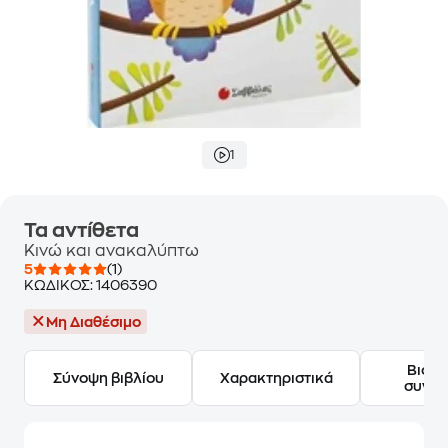
1
Τα αντίθετα
Κινώ και ανακαλύπτω
5
(1)
ΚΩΔΙΚΟΣ:
1406390
Μη Διαθέσιμο
Βιογ
Σύνοψη βιβλίου
Χαρακτηριστικά
συγγ