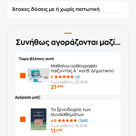
Άτοκες δόσεις με ή χωρίς πιστωτική
Συνήθως αγοράζονται μαζί...
Τώρα βλέπεις αυτό
Μαθαίνω ορθογραφία
παίζοντας Α ' και Β' Δημοτικού
5
(3)
Τιμή εκδότη: 23.80€
21
,99€
Αγόρασε μαζί
Το ξενοδοχείο των
συναισθημάτων
4.8
(346)
Τιμή εκδότη: 15.50€
11
,40€