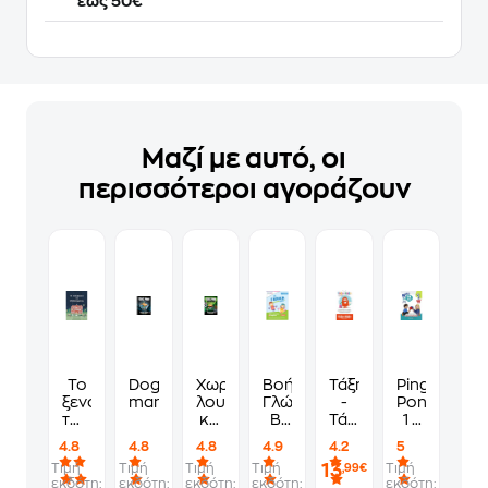
έως 50€
Μαζί με αυτό, οι
περισσότεροι αγοράζουν
Το
Dog
Χωρίς
Βοήθημα
Τάξη
Ping
ξενοδοχείο
man
λουρί
Γλώσσα
-
Pong
των
και
Β'
Τάξη
1 -
συναισθημάτων
φίμωτρο
Δημοτικού
Α'
A1.1
4.8
4.8
4.8
4.9
4.2
5
Δημοτικού
-
13
Τιμή
Τιμή
Τιμή
Τιμή
Τιμή
,99€
Cahier
εκδότη:
εκδότη:
εκδότη:
εκδότη:
εκδότη: