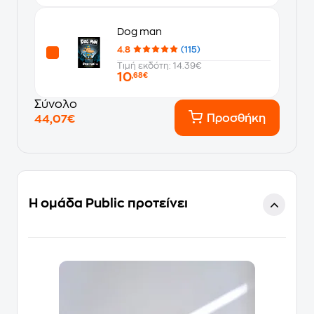
Dog man
4.8
(115)
Τιμή εκδότη: 14.39€
10
,68€
Σύνολο
Προσθήκη
44,07€
Η ομάδα Public προτείνει