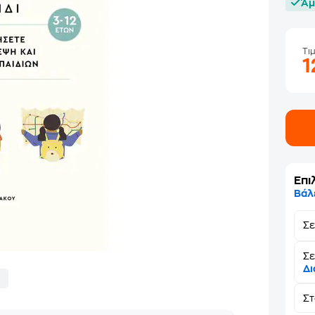
Άμ
Τι
1
Επι
Βάλ
Σ
Σε
Δι
Σ