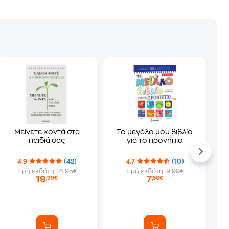
Μείνετε κοντά στα
Το μεγάλο μου βιβλίο
παιδιά σας
για το προνήπιο
4.9
(42)
4.7
(10)
Τιμή εκδότη: 21.95€
Τιμή εκδότη: 9.99€
19
7
,99€
,50€