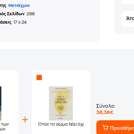
της
Μεταίχμιο
μός Σελίδων
288
Άτο
τάσεις
17 x 24
Σύνολο
38,38€
 των
Όταν το σώμα λέει όχι
Προσθήκ
των