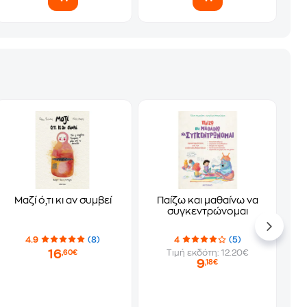
Μαζί ό,τι κι αν συμβεί
Παίζω και μαθαίνω να
συγκεντρώνομαι
4.9
(8)
4
(5)
16
Τιμή εκδότη: 12.20€
,60€
9
,18€