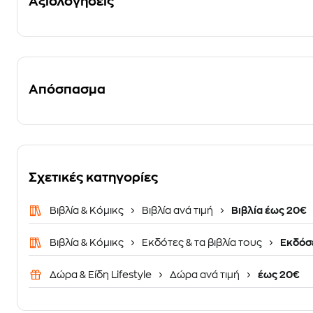
Αξιολογήσεις
Απόσπασμα
Σχετικές κατηγορίες
Βιβλία & Κόμικς
Βιβλία ανά τιμή
Βιβλία έως 20€
Βιβλία & Κόμικς
Εκδότες & τα βιβλία τους
Εκδόσε
Δώρα & Είδη Lifestyle
Δώρα ανά τιμή
έως 20€