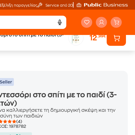
Εξέλιξη παραγγελίας
Service από 20'
ι στο σπίτι με το παιδί (3-
12
,99€
ά
Έλα στον κόσμο
των ηχητικών βιβλίων
Seller
τεσσόρι στο σπίτι με το παιδί (3-
ετών)
να καλλιεργήσετε τη δημιουργική σκέψη και την
σύνη των παιδιών
(4)
ΚΟΣ:
1978782