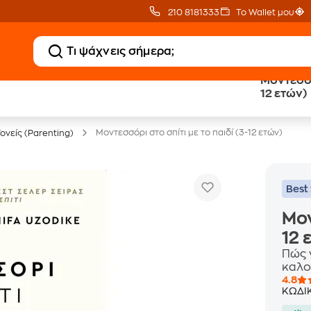
210 8181333
Το Wallet μου
Μοντεσσόρ
20 € Public επιστροφή
Δωρεάν Μεταφορικ
12 ετών)
με Snappi
με Public+ Delivery
Μοντεσσόρι στο σπίτι με το παιδί (3-12 ετών)
Γονείς (Parenting)
Best 
Μον
12 
Πώς 
καλο
4.8
ΚΩΔΙ