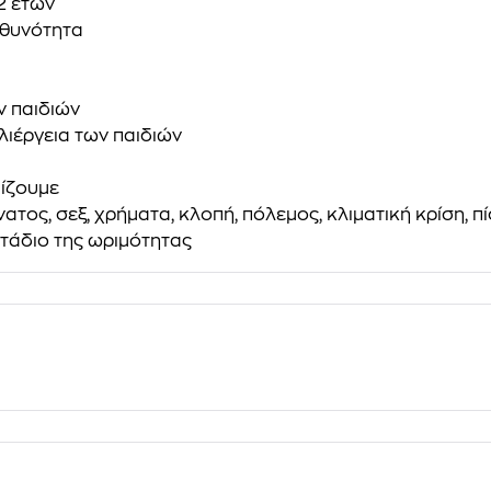
2 ετών
υθυνότητα
ν παιδιών
λιέργεια των παιδιών
πίζουμε
ατος, σεξ, χρήματα, κλοπή, πόλεμος, κλιματική κρίση, πί
στάδιο της ωριμότητας