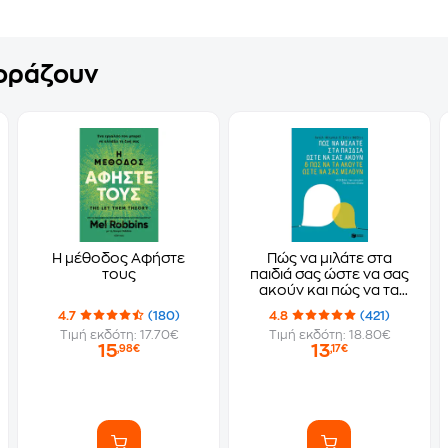
γοράζουν
Η μέθοδος Αφήστε
Πώς να μιλάτε στα
τους
παιδιά σας ώστε να σας
ακούν και πώς να τα
ακούτε ώστε να σας
4.7
(180)
4.8
(421)
μιλούν
Τιμή εκδότη: 17.70€
Τιμή εκδότη: 18.80€
15
13
,98€
,17€