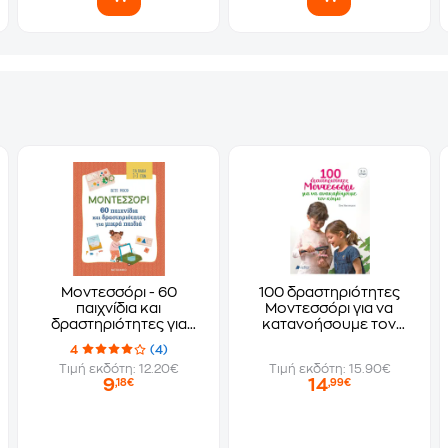
Μοντεσσόρι - 60
100 δραστηριότητες
παιχνίδια και
Μοντεσσόρι για να
δραστηριότητες για
κατανοήσουμε τον
μικρά παιδιά
κόσμο
4
(4)
Τιμή εκδότη: 12.20€
Τιμή εκδότη: 15.90€
9
14
,18€
,99€