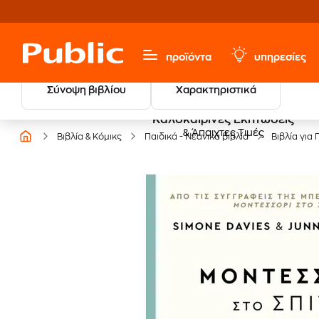
προϊόντα
υπηρεσίες
Σύνοψη βιβλίου
Χαρακτηριστικά
Καλοκαιρινές Εκπτώσεις
& Άπαιχτες Τιμές
Βιβλία & Κόμικς
Παιδικά - Νεανικά βιβλία
Βιβλία για 