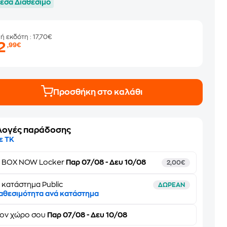
εσα Διαθέσιμο
μή εκδότη
: 17,70€
2
,99€
Προσθήκη στο καλάθι
λογές παράδοσης
ε ΤΚ
ε
BOX NOW Locker
Παρ 07/08 - Δευ 10/08
2,00€
 κατάστημα Public
ΔΩΡΕΑΝ
αθεσιμότητα ανά κατάστημα
τον
χώρο σου
Παρ 07/08 - Δευ 10/08