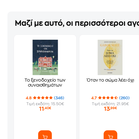
Μαζί με αυτό, οι περισσότεροι α
Το ξενοδοχείο των
Όταν το σώμα λέει όχι
συναισθημάτων
4.8
(346)
4.7
(260)
Τιμή εκδότη: 15.50€
Τιμή εκδότη: 21.95€
11
13
,40€
,99€