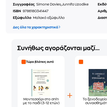
Συγγραφέας
Simone Davies,Junnifa Uzodike
Εκδό
ISBN
9786180341447
Αριθ
Εξώφυλλο
Μαλακό εξώφυλλο
Διασ
Δες όλα τα χαρακτηριστικά
Συνήθως αγοράζονται μαζί...
Τώρα βλέπεις αυτό
Μοντεσσόρι στο σπίτι
Το ξενοδοχείο
με το παιδί (3-12 ετών)
συναισθημά