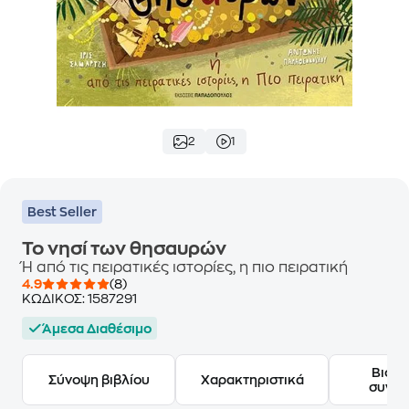
2
1
Best Seller
Το νησί των θησαυρών
Ή από τις πειρατικές ιστορίες, η πιο πειρατική
4.9
(8)
ΚΩΔΙΚΟΣ:
1587291
Άμεσα Διαθέσιμο
Βιογ
Σύνοψη βιβλίου
Χαρακτηριστικά
συγγ