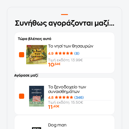
Συνήθως αγοράζονται μαζί...
Τώρα βλέπεις αυτό
Το νησί των θησαυρών
4.9
(8)
Τιμή εκδότη: 13.99€
10
,54€
Αγόρασε μαζί
Το ξενοδοχείο των
συναισθημάτων
4.8
(346)
Τιμή εκδότη: 15.50€
11
,40€
Dog man