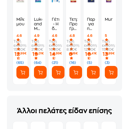
Μίλα
Luke
Γέτι
Τετράδιο
Παραμύθια
Murdoku
μου
and
- Η
Προγραφής
για
Myla
δύναμη
Γράψε-
παιδιά
1-
του
Σβήσε
4
4.6
4.9
4.6
4.8
4.6
5
WorkBook
ακόμη
ετών
Τιμή
Τιμή
Τιμή
Τιμή
Τιμή
Τιμή
Student's
-
εκδότη:
εκδότη:
εκδότη:
εκδότη:
εκδότη:
εκδότη:
Book
Συλλεκτική
15.50€
21.60€
16.60€
8.80€
12.90€
15.50€
έκδοση
12
19
14
6
10
13
,99€
,01€
,99€
,16€
,41€
,99€
(65)
(64)
(21)
(16)
(5)
(3)
Άλλοι πελάτες είδαν επίσης