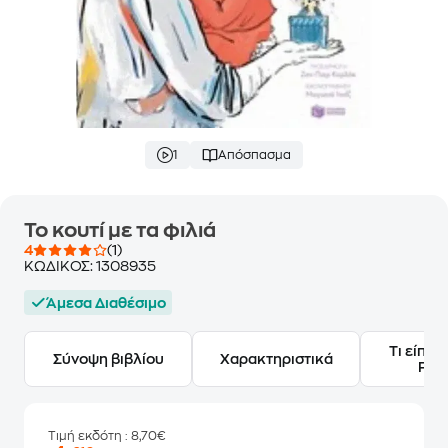
1
Απόσπασμα
Το κουτί με τα φιλιά
4
(1)
ΚΩΔΙΚΟΣ:
1308935
Άμεσα Διαθέσιμο
Τι είπαν
Σύνοψη βιβλίου
Χαρακτηριστικά
Frie
Τιμή εκδότη
: 8,70€