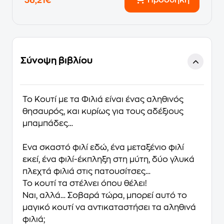
Προσθήκη
36,21€
Σύνοψη βιβλίου
Το Κουτί µε τα Φιλιά είναι ένας
αληθινός
θησαυρός
, και κυρίως
για τους αδέξιους
µπαµπάδες
…
Ένα σκαστό φιλί εδώ, ένα µεταξένιο φιλί
εκεί, ένα φιλί-έκπληξη στη µύτη, δύο γλυκά
πλεχτά φιλιά στις πατουσίτσες…
Το κουτί τα στέλνει όπου θέλει!
Ναι, αλλά… Σοβαρά τώρα, µπορεί αυτό το
µαγικό κουτί να αντικαταστήσει τα αληθινά
φιλιά;