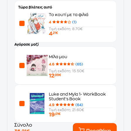
Τώρα βλέπεις αυτό
Το κουτί με τα φιλιά
4
(1)
Τιμή εκδότη: 8.70€
4
,21€
Αγόρασε μαζί
Μίλα μου
4.6
(65)
Τιμή εκδότη: 15.50€
12
,99€
Luke and Myla 1- WorkBook
Student's Book
4.9
(64)
Τιμή εκδότη: 21.60€
19
,01€
Σύνολο