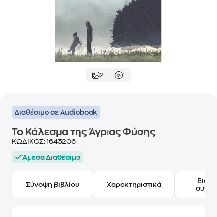
2
1
Διαθέσιμο σε Audiobook
Το Κάλεσμα της Άγριας Φύσης
ΚΩΔΙΚΟΣ:
1643206
Άμεσα Διαθέσιμο
Βιογ
Σύνοψη βιβλίου
Χαρακτηριστικά
συγγ