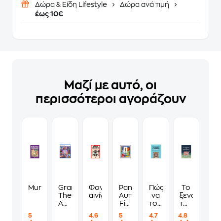
Δώρα & Είδη Lifestyle
Δώρα ανά τιμή
έως 10€
Μαζί με αυτό, οι
περισσότεροι αγοράζουν
Murdoku
Grand
Φονικά
Panini
Πώς
Το
Theft
αινίγματα
Αυτοκόλλητα
να
ξενοδοχείο
Auto
Fifa
τους
των
VI
World
λες
συναισθημ
5
4.6
5
4.7
4.8
Standard
Cup
να