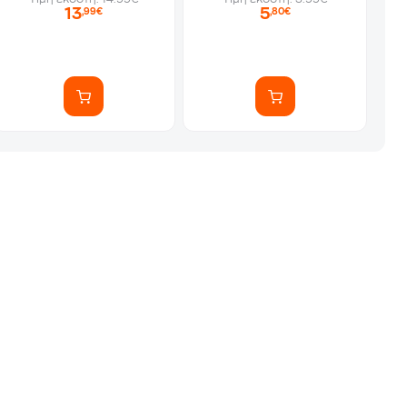
13
5
,99€
,80€