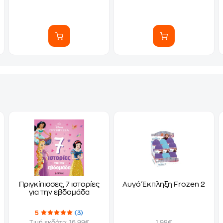
Πριγκίπισσες, 7 ιστορίες
Αυγό Έκπληξη Frozen 2
για την εβδομάδα
5
(3)
Τιμή εκδότη: 16.99€
1.98€