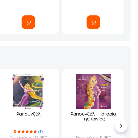
Ραπουνζέλ
Ραπουνζέλ, Η ιστορία
της ταινίας
5
(1)
Τιμή εκδότη: 14.99€
Τιμή εκδότη: 5.99€