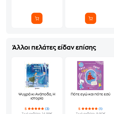
Άλλοι πελάτες είδαν επίσης
Ψυχρά κι Ανάποδα, Η
Πότε εγώ και πότε εσύ
ιστορία
5
(3)
5
(1)
Τιμή εκδότη: 14.99€
Τιμή εκδότη: 9.90€