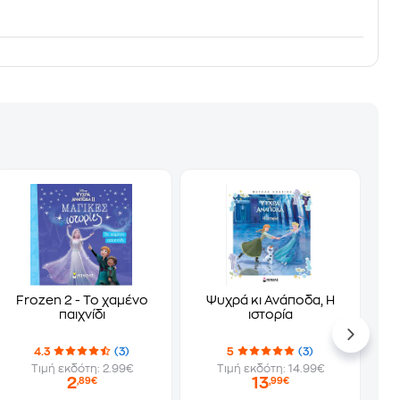
Frozen 2 - Το χαμένο
Ψυχρά κι Ανάποδα, Η
παιχνίδι
ιστορία
4.3
(3)
5
(3)
Τιμή εκδότη: 2.99€
Τιμή εκδότη: 14.99€
2
13
,89€
,99€