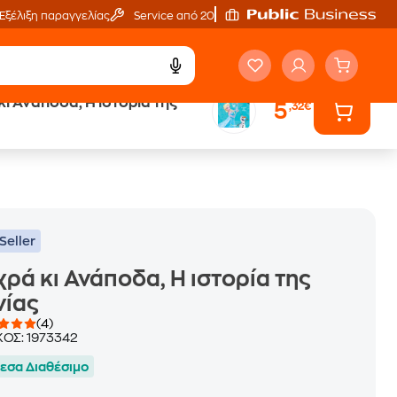
Εξέλιξη παραγγελίας
Service από 20'
ι Ανάποδα, Η ιστορία της
5
,32€
ά
Έλα στον κόσμο
των ηχητικών βιβλίων
Seller
ρά κι Ανάποδα, Η ιστορία της
νίας
(4)
ΚΟΣ:
1973342
εσα Διαθέσιμο