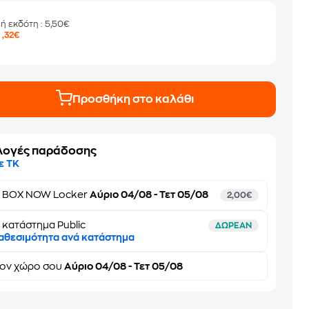
μή εκδότη
: 5,50€
5
,32€
Προσθήκη στο καλάθι
λογές παράδοσης
ε ΤΚ
ε
BOX NOW Locker
Αύριο 04/08 - Τετ 05/08
2,00€
 κατάστημα Public
ΔΩΡΕΑΝ
αθεσιμότητα ανά κατάστημα
τον
χώρο σου
Αύριο 04/08 - Τετ 05/08