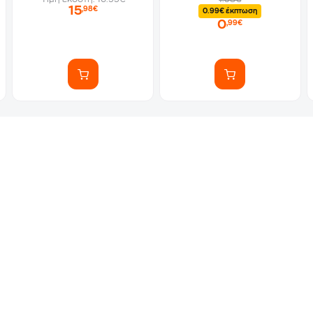
15
,98€
0.99€ έκπτωση
0
,99€