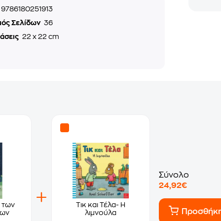
9786180251913
μός Σελίδων
36
τάσεις
22 x 22 cm
Σύνολο
24,92€
 των
Τικ και Τέλα- Η
Προσθήκ
των
λιμνούλα