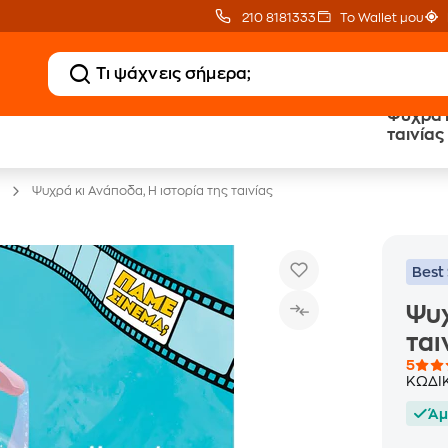
210 8181333
Το Wallet μου
Ψυχρά κ
20 € Public επιστροφή
Δωρεάν Μεταφορικ
ταινίας
με Snappi
με Public+ Delivery
Ψυχρά κι Ανάποδα, Η ιστορία της ταινίας
Best 
Ψυχ
ται
5
ΚΩΔΙ
Άμ