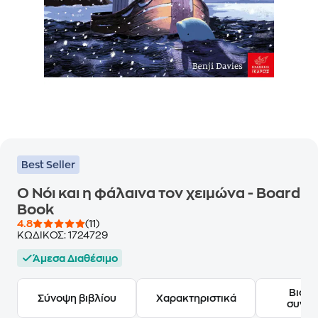
Best Seller
Ο Νόι και η φάλαινα τον χειμώνα - Board
Book
4.8
(11)
ΚΩΔΙΚΟΣ:
1724729
Άμεσα Διαθέσιμο
Βιογ
Σύνοψη βιβλίου
Χαρακτηριστικά
συγγ