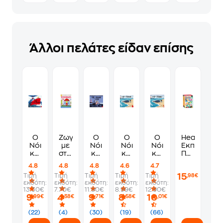
Άλλοι πελάτες είδαν επίσης
Ο
Ζωγραφίζω
Ο
Ο
Ο
Headu
Νόι
με
Νόι
Νόι
Νόι
Εκπαιδευτι
και
στένσιλ-
και
και
και
Παιχνίδι
η
Σχήματα
η
η
η
Montessori
4.8
4.8
4.8
4.6
4.7
σπουδαία
φάλαινα
φάλαινα
φάλαινα
Στένσιλ
15
Τιμή
Τιμή
Τιμή
Τιμή
Τιμή
,98€
φάλαινα
τον
(Board
εκδότη:
εκδότη:
εκδότη:
εκδότη:
εκδότη:
χειμώνα
book)
13.30€
7.70€
11.90€
8.99€
12.90€
9
4
9
8
10
,99€
,38€
,71€
,58€
,01€
(22)
(4)
(30)
(19)
(66)