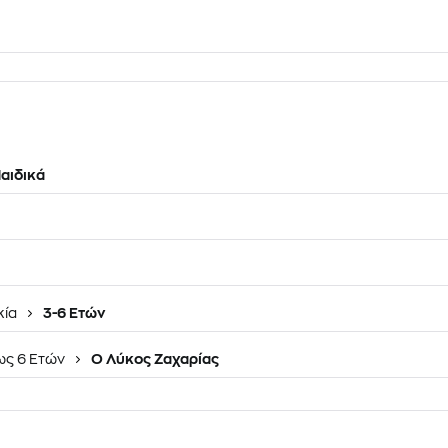
αιδικά
κία
3-6 Ετών
ως 6 Ετών
Ο Λύκος Ζαχαρίας