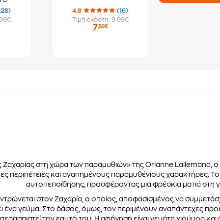
(28)
4.8
(16)
.99€
Τιμή εκδότη: 9.99€
7
,52€
 Ζαχαρίας στη χώρα των παραμυθιών» της Orianne Lallemand, ο
ς περιπέτειες και αγαπημένους παραμυθένιους χαρακτήρες. Το β
αυτοπεποίθησης, προσφέροντας μια φρέσκια ματιά στη γ
ντρώνεται στον Ζαχαρία, ο οποίος, αποφασισμένος να συμμετάσχει
ει ένα γεύμα. Στο δάσος, όμως, τον περιμένουν αναπάντεχες προ
περασπιστεί τον εαυτό του. Η αφήγηση είναι γεμάτη χιούμορ κα