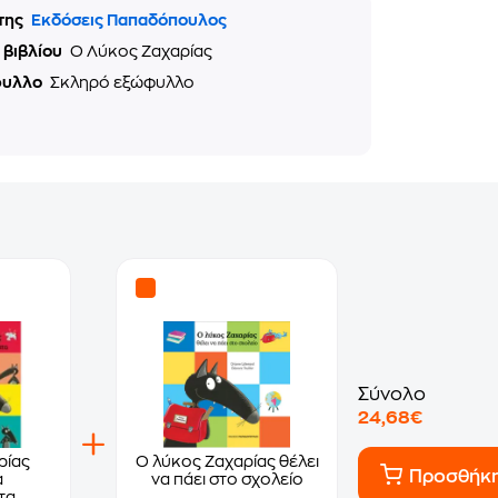
της
Εκδόσεις Παπαδόπουλος
 βιβλίου
Ο Λύκος Ζαχαρίας
φυλλο
Σκληρό εξώφυλλο
Σύνολο
24,68€
ρίας
Ο λύκος Ζαχαρίας θέλει
Προσθήκ
α
να πάει στο σχολείο
τα