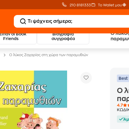
210 8181333
Το Wallet μου
Ο λύκος
 είπαν οι Book
Βιογραφία
20 € Public επιστροφή
Δωρεάν Μεταφορικ
Friends
συγγραφέα
παραμυ
με Snappi
με Public+ Delivery
Ο λύκος Ζαχαρίας στη χώρα των παραμυθιών
Best 
Ο λ
πα
4.7
ΚΩΔΙ
Άμ