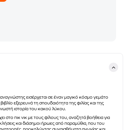
 αναγνώστης εισέρχεται σε έναν μαγικό κόσμο γεμάτο
ιβλίο εξερευνά τη σπουδαιότητα της φιλίας και της
νωστή ιστορία του κακού λύκου.
 στο πικ νικ με τους φίλους του, αναζητά βοήθεια για
κλήσεις και διάσημοι ήρωες από παραμύθια, που του
ι ανατροπές, προκαλώντας συναισθήματα αγωνίας και