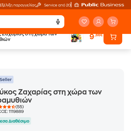
Εξέλιξη παραγγελίας
Service από 20'
 Ζαχαρίας στη χώρα των
9
,66€
ά
Έλα στον κόσμο
θιών
των ηχητικών βιβλίων
Seller
ύκος Ζαχαρίας στη χώρα των
ραμυθιών
(55)
ΚΟΣ:
1119889
εσα Διαθέσιμο