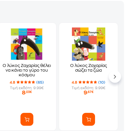
Ο λύκος Ζαχαρίας θέλει
Ο λύκος Ζαχαρίας
να κάνει το γύρο του
σώζει τα ζώα
κόσμου
4.8
(65)
4.8
(10)
Τιμή εκδότη: 9.99€
Τιμή εκδότη: 9.99€
8
9
,03€
,67€