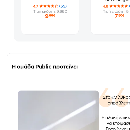
4.7
(55)
4.8
Τιμή εκδότη: 9.99€
Τιμή εκδότη: 9
9
7
,66€
,50€
Η ομάδα Public προτείνει
Στο «Ο λύκος
απρόβλεπτε
Η πλοκή επικε
να ετοιμάσ
ζητούν να υ