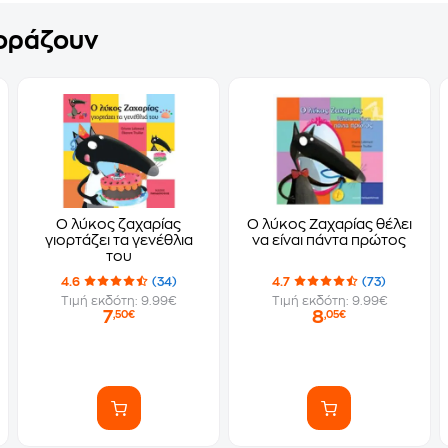
γοράζουν
Ο λύκος ζαχαρίας
Ο λύκος Ζαχαρίας θέλει
γιορτάζει τα γενέθλια
να είναι πάντα πρώτος
του
4.6
(34)
4.7
(73)
Τιμή εκδότη: 9.99€
Τιμή εκδότη: 9.99€
7
8
,50€
,05€