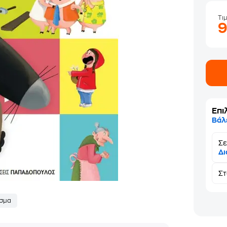
Τι
Επι
Βάλ
Σε
Δι
Σ
σμα