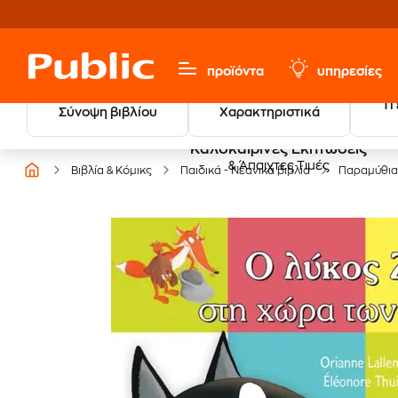
προϊόντα
υπηρεσίες
Τι
Σύνοψη βιβλίου
Χαρακτηριστικά
Καλοκαιρινές Εκπτώσεις
& Άπαιχτες Τιμές
Βιβλία & Κόμικς
Παιδικά - Νεανικά βιβλία
Παραμύθια