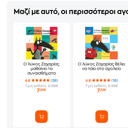
Μαζί με αυτό, οι περισσότεροι α
Ο λύκος Ζαχαρίας
Ο λύκος Ζαχαρίας θέλει
μαθαίνει τα
να πάει στο σχολείο
συναισθήματα
4.8
(28)
4.8
(16)
Τιμή εκδότη: 9.99€
Τιμή εκδότη: 9.99€
7
7
,50€
,52€