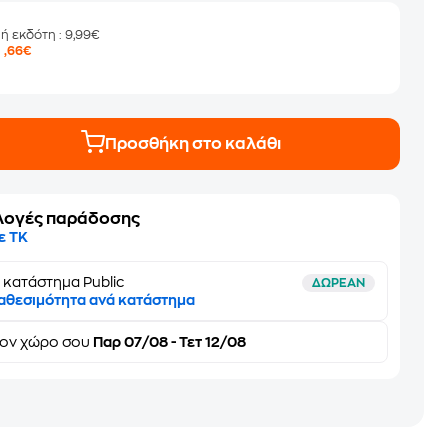
μή εκδότη
: 9,99€
9
,66€
Προσθήκη στο καλάθι
λογές παράδοσης
ε ΤΚ
 κατάστημα Public
ΔΩΡΕΑΝ
αθεσιμότητα ανά κατάστημα
τον
χώρο σου
Παρ 07/08 - Τετ 12/08