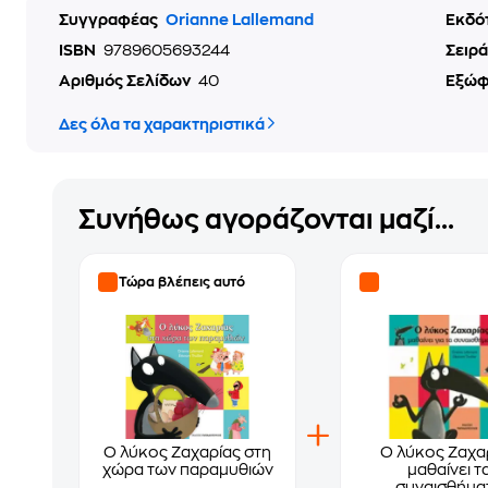
Συγγραφέας
Orianne Lallemand
Εκδό
ISBN
9789605693244
Σειρά
Αριθμός Σελίδων
40
Εξώ
Δες όλα τα χαρακτηριστικά
Συνήθως αγοράζονται μαζί...
Τώρα βλέπεις αυτό
Ο λύκος Ζαχαρίας στη
Ο λύκος Ζαχα
χώρα των παραμυθιών
μαθαίνει τ
συναισθήμα