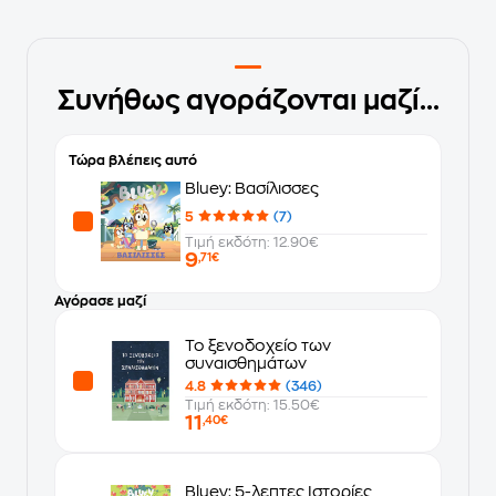
Συνήθως αγοράζονται μαζί...
Τώρα βλέπεις αυτό
Bluey: Βασίλισσες
5
(7)
Τιμή εκδότη: 12.90€
9
,71€
Αγόρασε μαζί
Το ξενοδοχείο των
συναισθημάτων
4.8
(346)
Τιμή εκδότη: 15.50€
11
,40€
Bluey: 5-λεπτες Ιστορίες