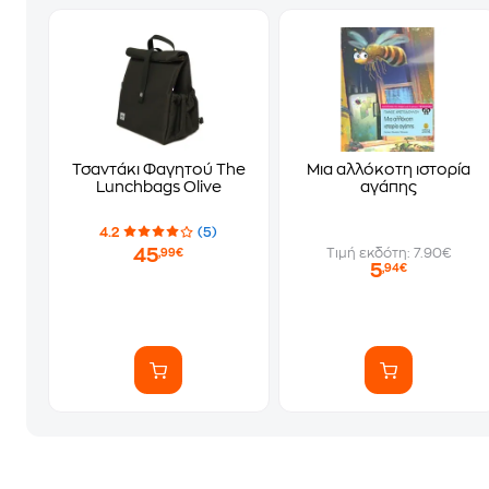
Τσαντάκι Φαγητού The
Μια αλλόκοτη ιστορία
Lunchbags Olive
αγάπης
4.2
(5)
45
Τιμή εκδότη: 7.90€
,99€
5
,94€