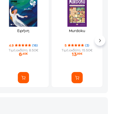
Ειρήνη
Murdoku
4.9
(16)
5
(3)
Τιμή εκδότη: 8.50€
Τιμή εκδότη: 15.50€
6
13
,40€
,99€