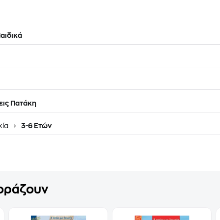
αιδικά
ις Πατάκη
κία
3-6 Ετών
γοράζουν