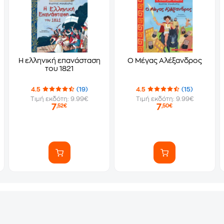
Η ελληνική επανάσταση
Ο Μέγας Αλέξανδρος
του 1821
4.5
(19)
4.5
(15)
Τιμή εκδότη: 9.99€
Τιμή εκδότη: 9.99€
7
7
,52€
,50€