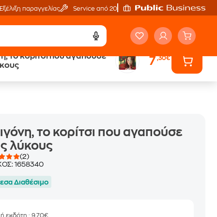
Εξέλιξη παραγγελίας
Service από 20'
η, το κορίτσι που αγαπούσε
7
,30€
ά
Έλα στον κόσμο
ύκους
των ηχητικών βιβλίων
ιγόνη, το κορίτσι που αγαπούσε
ς λύκους
(2)
ΚΟΣ:
1658340
εσα Διαθέσιμο
μή εκδότη
: 9,70€