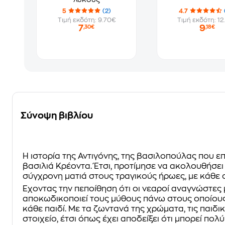
5
(2)
4.7
Τιμή εκδότη: 9.70€
Τιμή εκδότη: 12
7
9
,30€
,18€
Σύνοψη βιβλίου
Η ιστορία της Αντιγόνης, της βασιλοπούλας που ε
βασιλιά Κρέοντα. Έτσι, προτίμησε να ακολουθήσει 
σύγχρονη ματιά στους τραγικούς ήρωες, με κάθε 
Έχοντας την πεποίθηση ότι οι νεαροί αναγνώστες
αποκωδικοποιεί τους μύθους πάνω στους οποίους β
κάθε παιδί. Με τα ζωντανά της χρώματα, τις παιδι
στοιχείο, έτσι όπως έχει αποδείξει ότι μπορεί πολύ