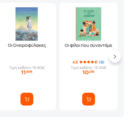
Οι Ονειροφύλακες
Οι φίλοι που συναντάμε
4.5
(8)
Τιμή εκδότη: 15.90€
Τιμή εκδότη: 13.30€
11
10
,69€
,01€