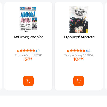
Απίθανες ιστορίες
Η τρομερή Μιράντα
5
(1)
5
(2)
Τιμή εκδότη: 7.70€
Τιμή εκδότη: 13.90€
5
10
,79€
,46€