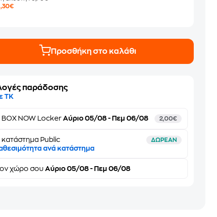
7
,30€
Προσθήκη στο καλάθι
λογές παράδοσης
ε ΤΚ
ε
BOX NOW Locker
Αύριο 05/08 - Πεμ 06/08
2,00€
 κατάστημα Public
ΔΩΡΕΑΝ
αθεσιμότητα ανά κατάστημα
τον
χώρο σου
Αύριο 05/08 - Πεμ 06/08