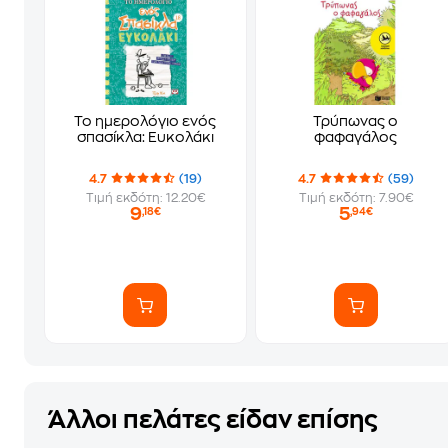
Το ημερολόγιο ενός
Τρύπωνας ο
σπασίκλα: Ευκολάκι
φαφαγάλος
4.7
(19)
4.7
(59)
Τιμή εκδότη: 12.20€
Τιμή εκδότη: 7.90€
9
5
,18€
,94€
Άλλοι πελάτες είδαν επίσης