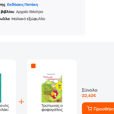
της
Εκδόσεις Πατάκη
 βιβλίου
Αρχαίο Θέατρο
φυλλο
Μαλακό εξώφυλλο
Σύνολο
22,42€
 ενός
Τρύπωνας ο
Προσθήκ
ολάκι
φαφαγάλος