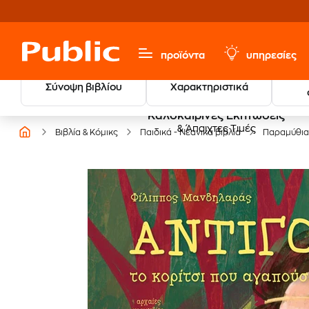
προϊόντα
υπηρεσίες
Σύνοψη βιβλίου
Χαρακτηριστικά
Καλοκαιρινές Εκπτώσεις
& Άπαιχτες Τιμές
Βιβλία & Κόμικς
Παιδικά - Νεανικά βιβλία
Παραμύθια