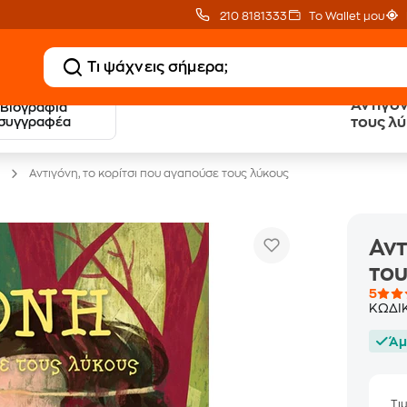
210 8181333
Το Wallet μου
Αντιγόν
Βιογραφία
20 € Public επιστροφή
Δωρεάν Μεταφορικ
συγγραφέα
τους λ
με Snappi
με Public+ Delivery
Αντιγόνη, το κορίτσι που αγαπούσε τους λύκους
Αντ
του
5
ΚΩΔΙ
Άμ
Τι