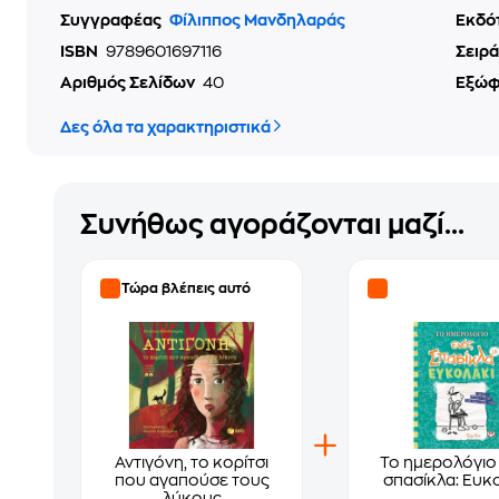
Συγγραφέας
Φίλιππος Μανδηλαράς
Εκδό
ISBN
9789601697116
Σειρά
Αριθμός Σελίδων
40
Εξώ
Δες όλα τα χαρακτηριστικά
Συνήθως αγοράζονται μαζί...
Τώρα βλέπεις αυτό
Αντιγόνη, το κορίτσι
Το ημερολόγιο
που αγαπούσε τους
σπασίκλα: Ευκ
λύκους