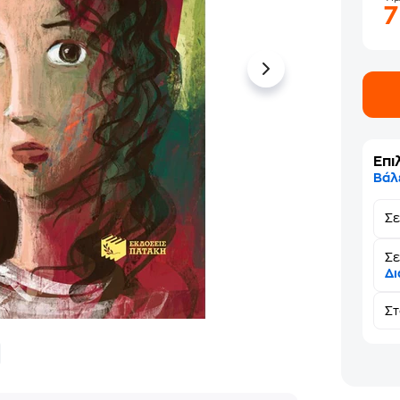
Επι
Βάλ
Σ
Σε
Δι
Σ