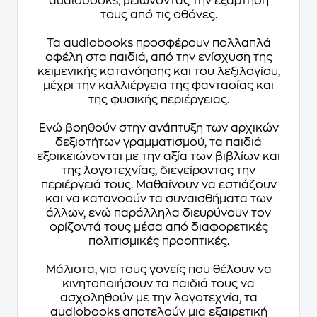
audiobooks, μειώνοντας την εξάρτησή
τους από τις οθόνες.
Τα audiobooks προσφέρουν πολλαπλά
οφέλη στα παιδιά, από την ενίσχυση της
κειμενικής κατανόησης και του λεξιλογίου,
μέχρι την καλλιέργεια της φαντασίας και
της φυσικής περιέργειας.
Ενώ βοηθούν στην ανάπτυξη των αρχικών
δεξιοτήτων γραμματισμού, τα παιδιά
εξοικειώνονται με την αξία των βιβλίων και
της λογοτεχνίας, διεγείροντας την
περιέργειά τους. Μαθαίνουν να εστιάζουν
και να κατανοούν τα συναισθήματα των
άλλων, ενώ παράλληλα διευρύνουν τον
ορίζοντά τους μέσα από διαφορετικές
πολιτισμικές προοπτικές.
Μάλιστα, για τους γονείς που θέλουν να
κινητοποιήσουν τα παιδιά τους να
ασχοληθούν με την λογοτεχνία, τα
audiobooks αποτελούν μια εξαιρετική