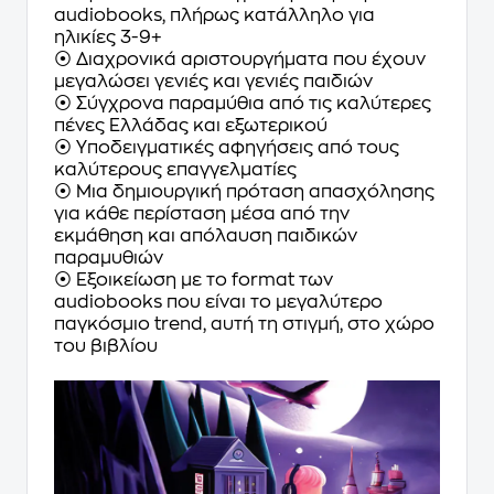
audiobooks, πλήρως κατάλληλο για
ηλικίες 3-9+
⦿ Διαχρονικά αριστουργήματα που έχουν
μεγαλώσει γενιές και γενιές παιδιών
⦿ Σύγχρονα παραμύθια από τις καλύτερες
πένες Ελλάδας και εξωτερικού
⦿ Υποδειγματικές αφηγήσεις από τους
καλύτερους επαγγελματίες
⦿ Μια δημιουργική πρόταση απασχόλησης
για κάθε περίσταση μέσα από την
εκμάθηση και απόλαυση παιδικών
παραμυθιών
⦿ Εξοικείωση με το format των
audiobooks που είναι το μεγαλύτερο
παγκόσμιο trend, αυτή τη στιγμή, στο χώρο
του βιβλίου