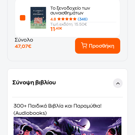
Το ξενοδοχείο των
συναισθημάτων
4.8
(346)
Τιμή εκδότη: 15.50€
11
,40€
Σύνολο
Προσθήκη
47,07€
Σύνοψη βιβλίου
300+ Παιδικά Βιβλία και Παραμύθια!
(Audiobooks)