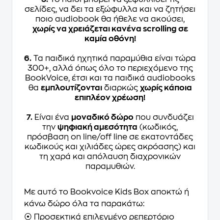
σελίδες, να δει τα εξώφυλλα και να ζητήσει
ποιο audiobook θα ήθελε να ακούσει,
χωρίς να χρειάζεται κανένα scrolling σε
καμία οθόνη!
6.
Τα παιδικά ηχητικά παραμύθια είναι τώρα
300+, αλλά όπως όλο το περιεχόμενο της
BookVoice, έτσι και τα παιδικά audiobooks
θα
εμπλουτίζονται
διαρκώς
χωρίς κάποια
επιπλέον χρέωση!
7.
Είναι ένα
μοναδικό δώρο
που συνδυάζει
την
ψηφιακή αμεσότητα
(κωδικός,
πρόσβαση οn line/off line σε εκατοντάδες
κωδικούς και χιλιάδες ώρες ακρόασης) και
τη χαρά και απόλαυση διαχρονικών
παραμυθιών.
Με αυτό το Bookvoice Κids Βox αποκτώ ή
κάνω δώρο όλα τα παρακάτω:
⦿ Προσεκτικά επιλεγμένο ρεπερτόριο