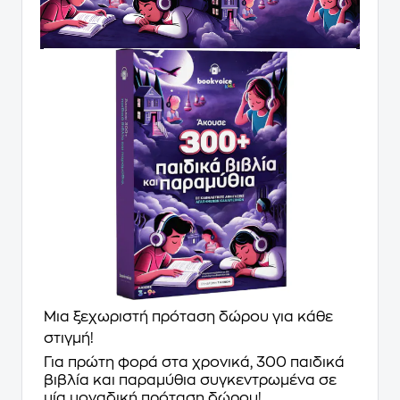
Μια ξεχωριστή πρόταση δώρου για κάθε
στιγμή!
Για πρώτη φορά στα χρονικά, 300 παιδικά
βιβλία και παραμύθια συγκεντρωμένα σε
μία μοναδική πρόταση δώρου!