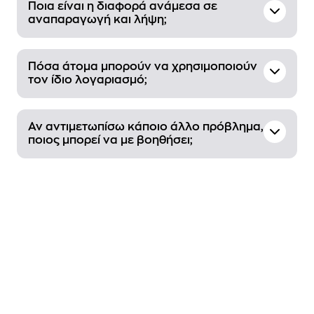
Ποια είναι η διαφορά ανάμεσα σε
αναπαραγωγή και λήψη;
Πόσα άτομα μπορούν να χρησιμοποιούν
τον ίδιο λογαριασμό;
Αν αντιμετωπίσω κάποιο άλλο πρόβλημα,
ποιος μπορεί να με βοηθήσει;