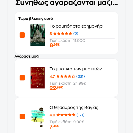
Συνήθως αγοράζονται μαζί...
Τώρα βλέπεις αυτό
Το ρομπότ στο ερημονήσι
5
(2)
Τιμή εκδότη: 11.90€
8
,95€
Αγόρασε μαζί
Το μυστικό των μυστικών
4.7
(231)
Τιμή εκδότη: 24.99€
22
,99€
Ο θησαυρός της Βαγίας
4.9
(171)
Τιμή εκδότη: 9.90€
7
,45€