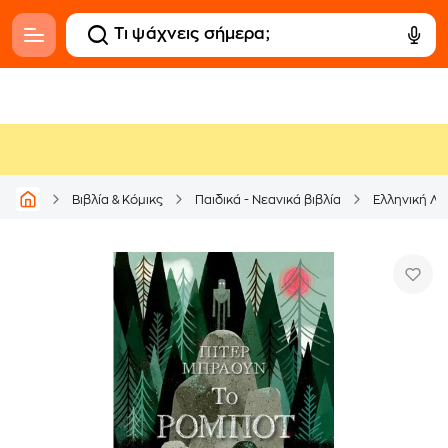
Βιβλία & Κόμικς
Παιδικά - Νεανικά βιβλία
Ελληνική Λο