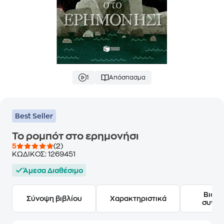
1
Απόσπασμα
Best Seller
Το ρομπότ στο ερημονήσι
5
(2)
ΚΩΔΙΚΟΣ:
1269451
Άμεσα Διαθέσιμο
Βιογ
Σύνοψη βιβλίου
Χαρακτηριστικά
συγγ