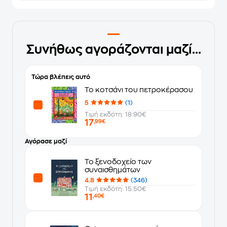
Συνήθως αγοράζονται μαζί...
Τώρα βλέπεις αυτό
Το κοτσάνι του πετροκέρασου
5
(1)
Τιμή εκδότη: 18.90€
17
,99€
Αγόρασε μαζί
Το ξενοδοχείο των
συναισθημάτων
4.8
(346)
Τιμή εκδότη: 15.50€
11
,40€