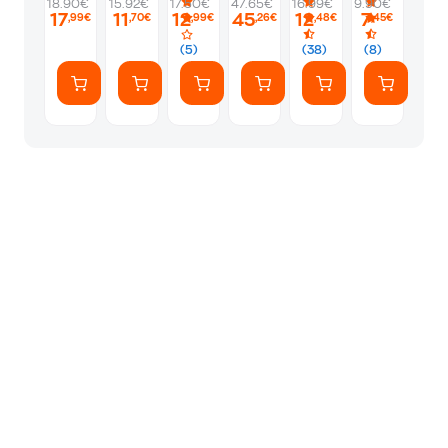
18.90€
15.92€
17.50€
47.65€
16.99€
9.90€
ποπ
Spark
φάλαινες
17
11
12
45
12
7
,99€
,70€
,99€
,26€
,48€
,45€
σταρ
+
Workbook
(5)
(38)
(8)
+
Reader)