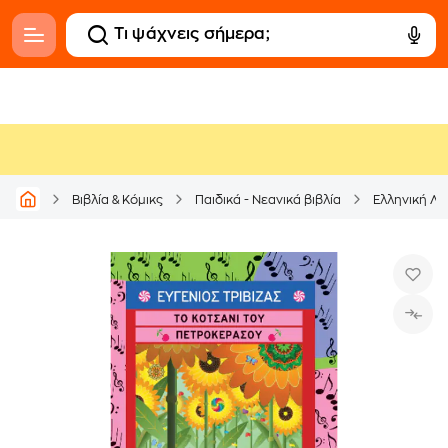
Βιβλία & Κόμικς
Παιδικά - Νεανικά βιβλία
Ελληνική Λο