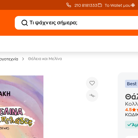
210 8181333
Το Wallet μου
20 € Public επιστροφή
Δωρεάν Μεταφορικ
με Snappi
με Public+ Delivery
Θάλεια και Μελίνα
ογοτεχνία
Best 
Θάλ
Κολλ
4.5
ΚΩΔΙ
Άμ