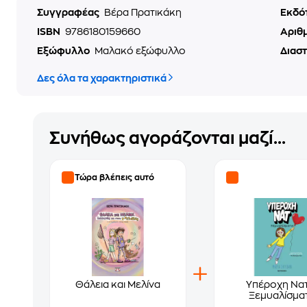
Συγγραφέας
Βέρα Πρατικάκη
Εκδό
ISBN
9786180159660
Αριθ
Εξώφυλλο
Μαλακό εξώφυλλο
Διασ
Δες όλα τα χαρακτηριστικά
Συνήθως αγοράζονται μαζί...
Τώρα βλέπεις αυτό
Θάλεια και Μελίνα
Υπέροχη Νατ
Ξεμυαλίσμα