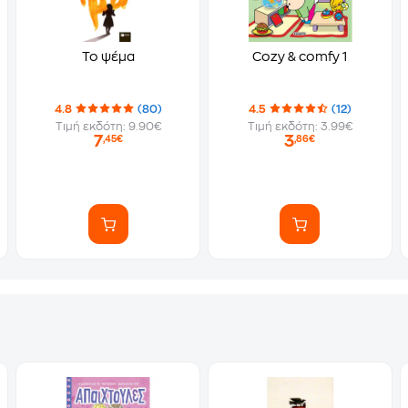
Το ψέμα
Cozy & comfy 1
4.8
(80)
4.5
(12)
Τιμή εκδότη: 9.90€
Τιμή εκδότη: 3.99€
7
3
,45€
,86€