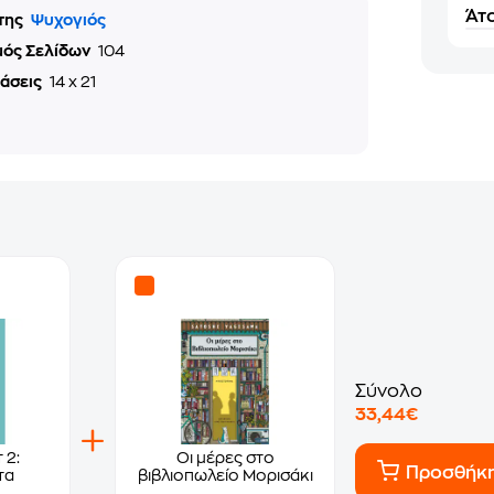
Άτο
της
Ψυχογιός
μός Σελίδων
104
τάσεις
14 x 21
Σύνολο
33,44€
 2:
Οι μέρες στο
Προσθήκ
τα
βιβλιοπωλείο Μορισάκι