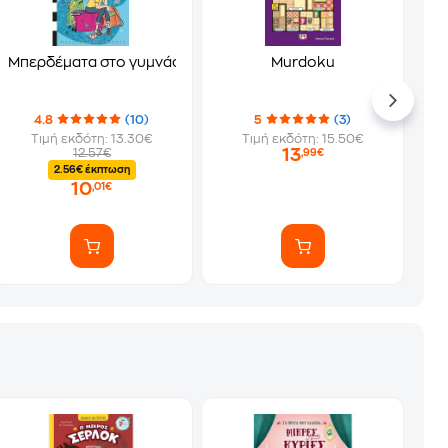
Μπερδέματα στο γυμνάσιο 1 - Η πιο άκυρη
Murdoku
4.8
(10)
5
(3)
Τιμή εκδότη: 13.30€
Τιμή εκδότη: 15.50€
13
12.57€
,99€
2.56€ έκπτωση
10
,01€