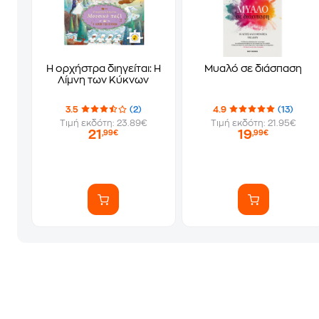
Η ορχήστρα διηγείται: Η
Μυαλό σε διάσπαση
Λίμνη των Κύκνων
3.5
(2)
4.9
(13)
Τιμή εκδότη: 23.89€
Τιμή εκδότη: 21.95€
21
19
,99€
,99€