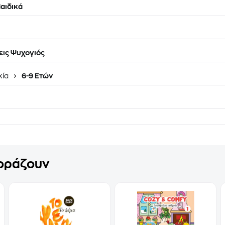
αιδικά
ις Ψυχογιός
κία
6-9 Ετών
γοράζουν