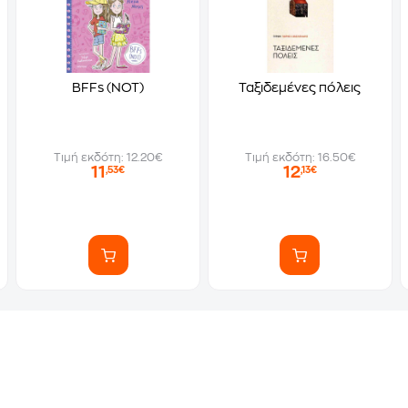
BFFs (NOT)
Ταξιδεμένες πόλεις
Τιμή εκδότη: 12.20€
Τιμή εκδότη: 16.50€
11
12
,53€
,13€