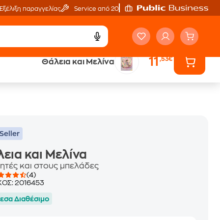
Εξέλιξη παραγγελίας
Service από 20'
11
,53€
Θάλεια και Μελίνα
ά
Έλα στον κόσμο
των ηχητικών βιβλίων
Seller
εια και Μελίνα
ητές και στους μπελάδες
(4)
ΚΟΣ:
2016453
εσα Διαθέσιμο