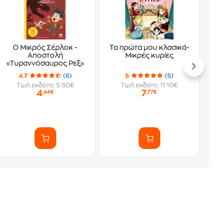
Ο Μικρός Σέρλοκ -
Τα πρώτα μου κλασικά-
Αποστολή
Μικρές κυρίες
«Τυραννόσαυρος Ρεξ»
4.7
(6)
5
(5)
Τιμή εκδότη: 5.50€
Τιμή εκδότη: 11.10€
4
7
,44€
,77€