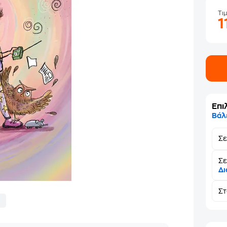
Τι
1
Επι
Βάλ
Σ
Σε
Δι
Σ