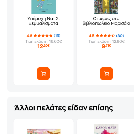
Υπέροχη Νατ 2:
Οι μέρες στο
Ξεμυαλίσματα
βιβλιοπωλείο Μορισάκι
4.8
(13)
4.5
(80)
Τιμή εκδότη: 16.60€
Τιμή εκδότη: 12.90€
12
9
,20€
,71€
Άλλοι πελάτες είδαν επίσης