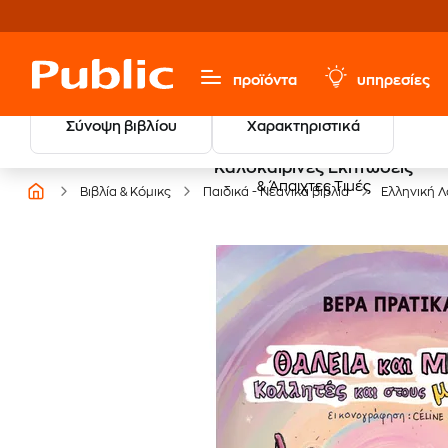
προϊόντα
υπηρεσίες
Σύνοψη βιβλίου
Χαρακτηριστικά
Καλοκαιρινές Εκπτώσεις
& Άπαιχτες Τιμές
Βιβλία & Κόμικς
Παιδικά - Νεανικά βιβλία
Ελληνική Λ