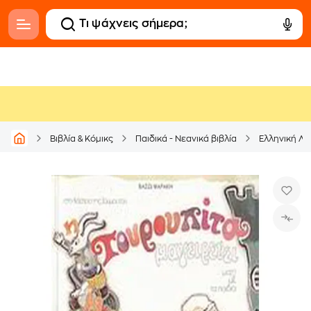
Βιβλία & Κόμικς
Παιδικά - Νεανικά βιβλία
Ελληνική Λο