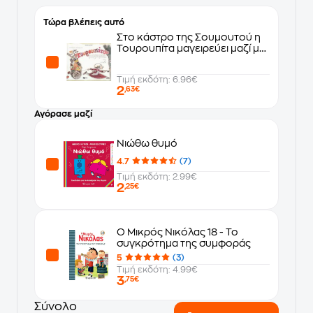
Τώρα βλέπεις αυτό
Στο κάστρο της Σουμουτού η
Τουρουπίτα μαγειρεύει μαζί με
τα παιδιά
Τιμή εκδότη: 6.96€
2
,63€
Αγόρασε μαζί
Νιώθω θυμό
4.7
(7)
Τιμή εκδότη: 2.99€
2
,25€
Ο Μικρός Νικόλας 18 - Το
συγκρότημα της συμφοράς
5
(3)
Τιμή εκδότη: 4.99€
3
,75€
Σύνολο