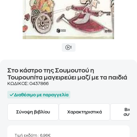
1
Στο κάστρο της Σουμουτού η
Τουρουπίτα μαγειρεύει μαζί με τα παιδιά
ΚΩΔΙΚΟΣ:
0437866
Διαθέσιμο με παραγγελία
Βιογ
Σύνοψη βιβλίου
Χαρακτηριστικά
συγγ
Τιμή εκδότη
: 6,96€