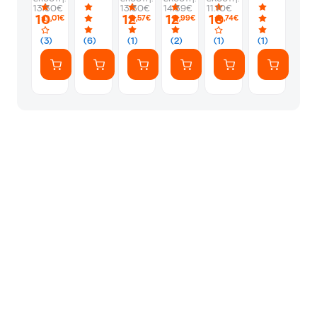
Επιλογή
μου
και
13.30€
13.30€
14.39€
11.10€
Σχεδίου
Παιχνίδια
10
12
12
10
,01€
,57€
,99€
,74€
(JFJ95)
Οδοντοφυΐ
για
(3)
(6)
(1)
(2)
(1)
(1)
Μωρά
(Mattel)