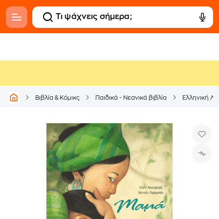
Βιβλία & Κόμικς
Παιδικά - Νεανικά βιβλία
Ελληνική Λο