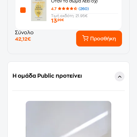
Όταν το σώμα λέει όχι
4.7
(260)
Τιμή εκδότη: 21.95€
13
,99€
Σύνολο
Προσθήκη
42,12€
Η ομάδα Public προτείνει