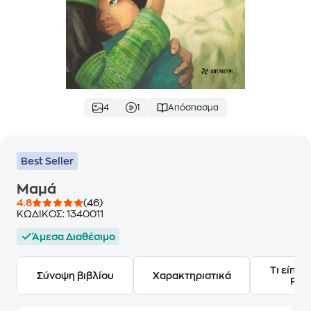
4
1
Απόσπασμα
Best Seller
Μαμά
4.8
(46)
ΚΩΔΙΚΟΣ:
1340011
Άμεσα Διαθέσιμο
Τι είπαν
Σύνοψη βιβλίου
Χαρακτηριστικά
Frie