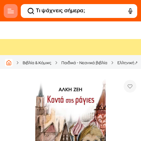
Βιβλία & Κόμικς
Παιδικά - Νεανικά βιβλία
Ελληνική Λο