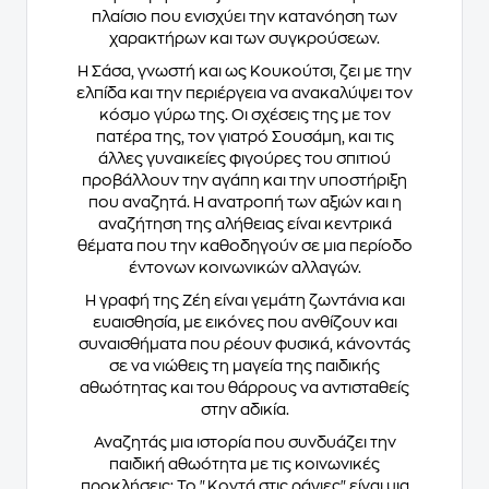
πλαίσιο που ενισχύει την κατανόηση των
χαρακτήρων και των συγκρούσεων.
Η Σάσα, γνωστή και ως Κουκούτσι, ζει με την
ελπίδα και την περιέργεια να ανακαλύψει τον
κόσμο γύρω της. Οι σχέσεις της με τον
πατέρα της, τον γιατρό Σουσάμη, και τις
άλλες γυναικείες φιγούρες του σπιτιού
προβάλλουν την αγάπη και την υποστήριξη
που αναζητά. Η ανατροπή των αξιών και η
αναζήτηση της αλήθειας είναι κεντρικά
θέματα που την καθοδηγούν σε μια περίοδο
έντονων κοινωνικών αλλαγών.
Η γραφή της Ζέη είναι γεμάτη ζωντάνια και
ευαισθησία, με εικόνες που ανθίζουν και
συναισθήματα που ρέουν φυσικά, κάνοντάς
σε να νιώθεις τη μαγεία της παιδικής
αθωότητας και του θάρρους να αντισταθείς
στην αδικία.
Αναζητάς μια ιστορία που συνδυάζει την
παιδική αθωότητα με τις κοινωνικές
προκλήσεις; Το "Κοντά στις ράγιες" είναι μια