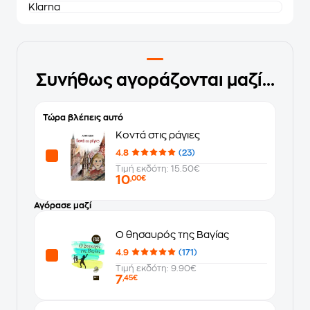
Klarna
Συνήθως αγοράζονται μαζί...
Τώρα βλέπεις αυτό
Κοντά στις ράγιες
4.8
(23)
Τιμή εκδότη: 15.50€
10
,00€
Αγόρασε μαζί
Ο θησαυρός της Βαγίας
4.9
(171)
Τιμή εκδότη: 9.90€
7
,45€