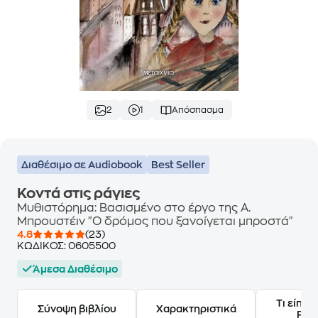
2
1
Απόσπασμα
Διαθέσιμο σε Audiobook
Best Seller
Κοντά στις ράγιες
Μυθιστόρημα: Βασισμένο στο έργο της Α.
Μπρουστέιν "Ο δρόμος που ξανοίγεται μπροστά"
4.8
(23)
ΚΩΔΙΚΟΣ:
0605500
Άμεσα Διαθέσιμο
Τι είπαν
Σύνοψη βιβλίου
Χαρακτηριστικά
Frie