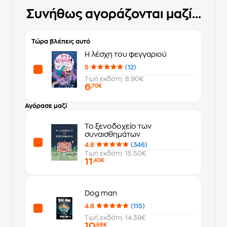
Συνήθως αγοράζονται μαζί...
Τώρα βλέπεις αυτό
Η λέσχη του φεγγαριού
5
(12)
Τιμή εκδότη: 8.90€
6
,70€
Αγόρασε μαζί
Το ξενοδοχείο των
συναισθημάτων
4.8
(346)
Τιμή εκδότη: 15.50€
11
,40€
Dog man
4.8
(115)
Τιμή εκδότη: 14.39€
10
,68€