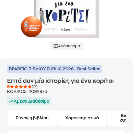
Απόσπασμα
ΒΡΑΒΕΙΟ ΒΙΒΛΙΟΥ PUBLIC 2026
Best Seller
Επτά συν μία ιστορίες για ένα κορίτσι
5
(2)
ΚΩΔΙΚΟΣ:
2092973
Άμεσα Διαθέσιμο
Βιογ
Σύνοψη βιβλίου
Χαρακτηριστικά
συγγ