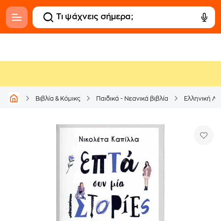
Βιβλία & Κόμικς
Παιδικά - Νεανικά βιβλία
Ελληνική Λο