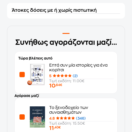
Άτοκες δόσεις με ή χωρίς πιστωτική
Συνήθως αγοράζονται μαζί...
Τώρα βλέπεις αυτό
Επτά συν μία ιστορίες για ένα
κορίτσι
5
(2)
Τιμή εκδότη: 11.00€
10
,64€
Αγόρασε μαζί
Το ξενοδοχείο των
συναισθημάτων
4.8
(346)
Τιμή εκδότη: 15.50€
11
,40€