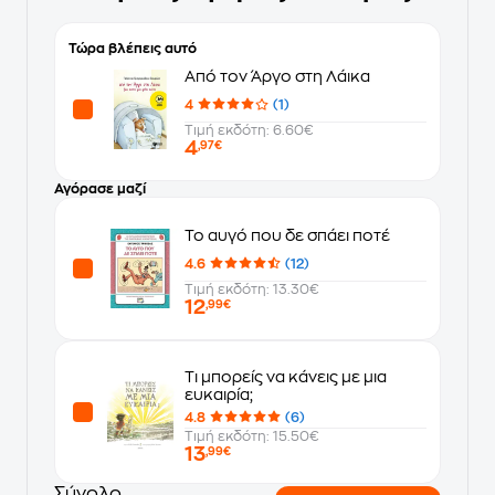
Τώρα βλέπεις αυτό
Από τον Άργο στη Λάικα
4
(1)
Τιμή εκδότη: 6.60€
4
,97€
Αγόρασε μαζί
Το αυγό που δε σπάει ποτέ
4.6
(12)
Τιμή εκδότη: 13.30€
12
,99€
Τι μπορείς να κάνεις με μια
ευκαιρία;
4.8
(6)
Τιμή εκδότη: 15.50€
13
,99€
Σύνολο