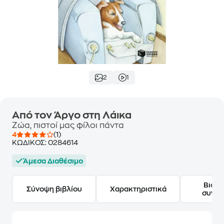
2
1
Από τον Άργο στη Λάικα
Ζώα, πιστοί μας φίλοι πάντα
4
(1)
ΚΩΔΙΚΟΣ:
0284614
Άμεσα Διαθέσιμο
Βιογ
Σύνοψη βιβλίου
Χαρακτηριστικά
συγγ