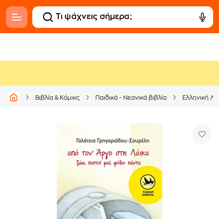
Βιβλία & Κόμικς
Παιδικά - Νεανικά βιβλία
Ελληνική Λο