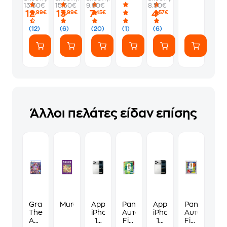
ευκαιρία;
-
13.30€
15.50€
9.90€
8.50€
PS5
12
13
7
4
,99€
,99€
,45€
,57€
(12)
(6)
(20)
(1)
(6)
Άλλοι πελάτες είδαν επίσης
Grand
Murdoku
Apple
Panini
Apple
Panini
Theft
iPhone
Αυτοκόλλητα
iPhone
Αυτοκόλλη
Auto
17
Fifa
17
Fifa