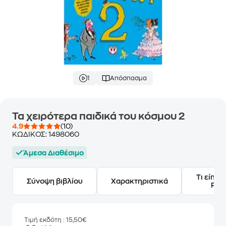
1
Απόσπασμα
Τα χειρότερα παιδικά του κόσμου 2
4.9
(10)
ΚΩΔΙΚΟΣ:
1498060
Άμεσα Διαθέσιμο
Τι είπαν
Σύνοψη βιβλίου
Χαρακτηριστικά
Frie
Τιμή εκδότη
: 15,50€