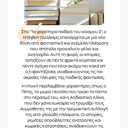
Στο "Τα χειρότερα παιδικά του κόσμου 2", ο
Ντέιβιντ Ουάλιαμς επανέρχεται με μια νέα
δόση από φανταστικά και ανέμελα πλάσματα
που σπάταλα προκαλούν γέλιο και
ανατριχίλα. Αυτή τη φορά, οι ιστορίες
εστιάζουν σε πέντε φρικτά κορίτσια και
πέντε αγόρια που είναι ακόμα πιο κακά απ'
ό,τι φαντάζεσαι, αναδεικνύοντας τις πιο
ακραίες πλευρές της παιδικής φαντασίας.
Η πλοκή περιλαμβάνει χαρακτήρες όπως ο
Πίπης, το μωρό πεινάλα που τρώει τα πάντα
στο πέρασμά του, και η Αηδιαστική Αλίνα,
που δεν χάνει ευκαιρία να τρομάξει τους
συμμαθητές της με την τρομακτική συλλογή
της από γλοιώδη πλάσματα. Οι ιστορίες,
γεμάτες απρόβλεπτες ανατροπές και
κωμικές καταστάσεις, αναδεικνύουν τις