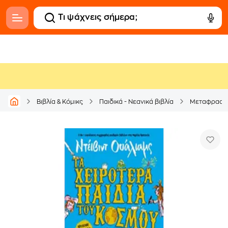
Βιβλία & Κόμικς
Παιδικά - Νεανικά βιβλία
Μεταφρασμέ