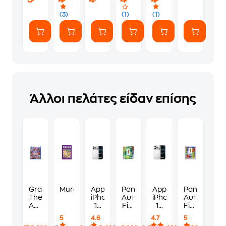
(3)
(1)
(1)
Άλλοι πελάτες είδαν επίσης
Grand
Murdoku
Apple
Panini
Apple
Panini
Theft
iPhone
Αυτοκόλλητα
iPhone
Αυτοκόλλη
Auto
17
Fifa
17
Fifa
VI
Pro
World
Pro
World
5
4.6
4.7
5
Standard
Max
Cup
256GB
Cup