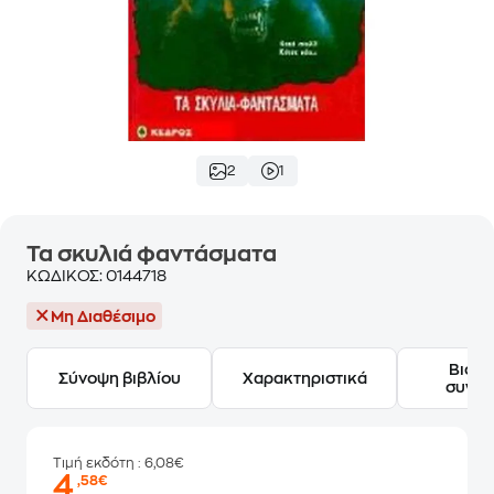
2
1
Τα σκυλιά φαντάσματα
ΚΩΔΙΚΟΣ:
0144718
Μη Διαθέσιμο
Βιογ
Σύνοψη βιβλίου
Χαρακτηριστικά
συγγ
Τιμή εκδότη
: 6,08€
4
,58€