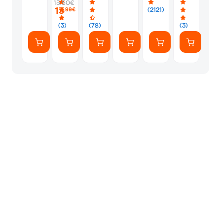
15.50€
PS5
Silver
Φακελάκι
13
(2121)
,99€
(7
Αυτοκόλλητ
(3)
(78)
(3)