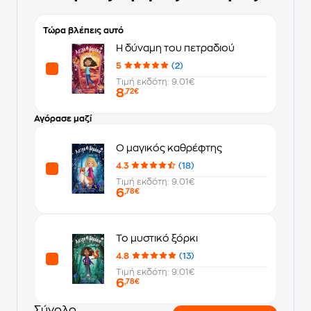
Τώρα βλέπεις αυτό
Η δύναμη του πετραδιού
5
(2)
Τιμή εκδότη: 9.01€
8
,72€
Αγόρασε μαζί
Ο μαγικός καθρέφτης
4.3
(18)
Τιμή εκδότη: 9.01€
6
,78€
Το μυστικό ξόρκι
4.8
(13)
Τιμή εκδότη: 9.01€
6
,78€
Σύνολο