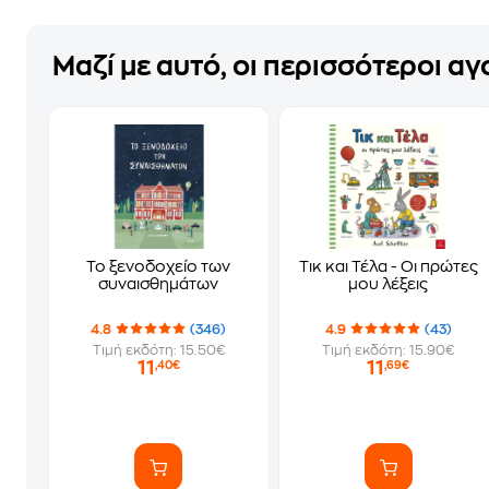
Μαζί με αυτό, οι περισσότεροι α
Το ξενοδοχείο των
Τικ και Τέλα - Oι πρώτες
συναισθημάτων
μου λέξεις
4.8
(346)
4.9
(43)
Τιμή εκδότη: 15.50€
Τιμή εκδότη: 15.90€
11
11
,40€
,69€