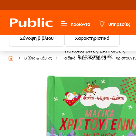
προϊόντα
υπηρεσίες
Σύνοψη βιβλίου
Χαρακτηριστικά
Καλοκαιρινές Εκπτώσεις
& Άπαιχτες Τιμές
Βιβλία & Κόμικς
Παιδικά - Νεανικά βιβλία
Χριστουγεν