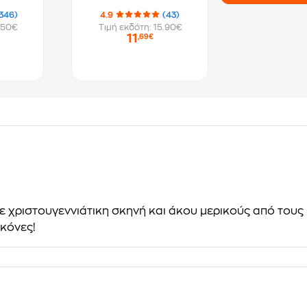
346)
4.9
(43)
.50€
Τιμή εκδότη: 15.90€
11
,69€
ε χριστουγεννιάτικη σκηνή και άκου μερικούς από τους
κόνες!