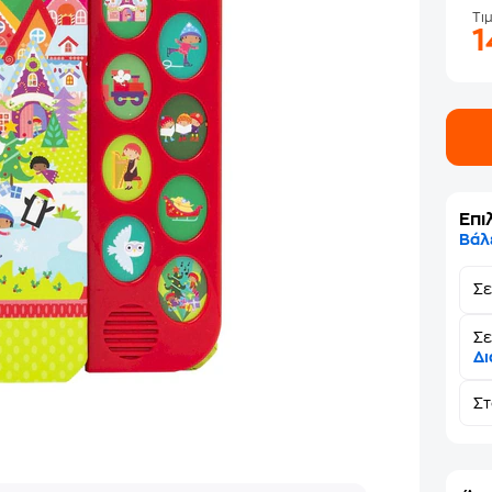
Τι
Επι
Βάλ
Σ
Σε
Δι
Σ