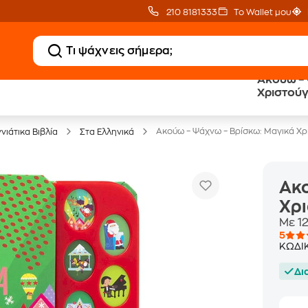
210 8181333
Το Wallet μου
Ακούω – 
20 € Public επιστροφή
Δωρεάν Μεταφορικ
Χριστού
με Snappi
με Public+ Delivery
Ακούω – Ψάχνω – Βρίσκω: Μαγικά Χ
νιάτικα Βιβλία
Στα Ελληνικά
Ακο
Χρ
Με 1
5
ΚΩΔΙ
Δι