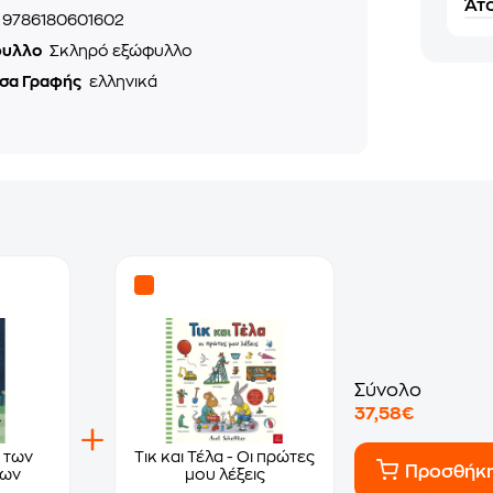
Άτο
9786180601602
φυλλο
Σκληρό εξώφυλλο
σα Γραφής
ελληνικά
Σύνολο
37,58€
 των
Τικ και Τέλα - Oι πρώτες
Προσθήκ
των
μου λέξεις