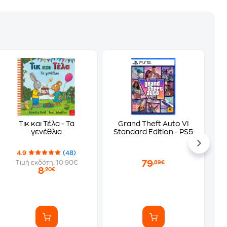
Τικ και Τέλα - Τα
Grand Theft Auto VI
γενέθλια
Standard Edition - PS5
4.9
(48)
79
Τιμή εκδότη: 10.90€
,89€
8
,20€