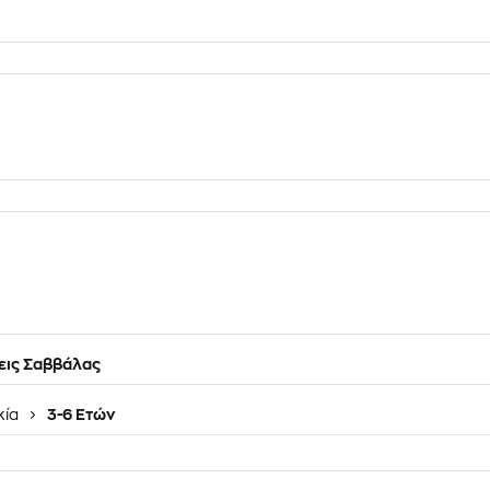
εις Σαββάλας
κία
3-6 Ετών