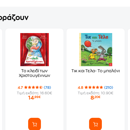
γοράζουν
Το κλειδί των
Τικ και Τελα- Το μπαλόνι
Χριστουγέννων
4.7
(78)
4.8
(210)
Τιμή εκδότη: 16.60€
Τιμή εκδότη: 10.90€
14
8
,99€
,20€