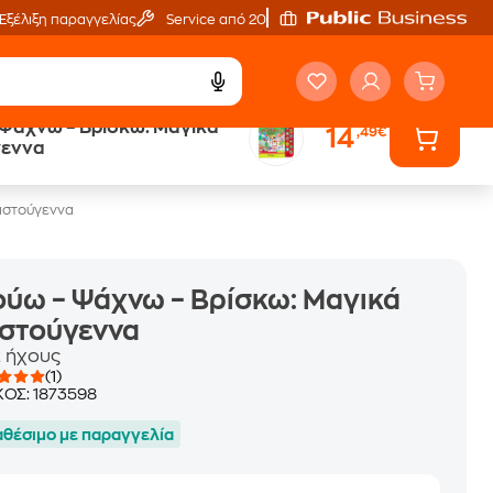
Εξέλιξη παραγγελίας
Service από 20'
Ψάχνω – Βρίσκω: Μαγικά
14
,49€
ά
Έλα στον κόσμο
γεννα
των ηχητικών βιβλίων
ριστούγεννα
ύω – Ψάχνω – Βρίσκω: Μαγικά
ιστούγεννα
2 ήχους
(1)
ΚΟΣ:
1873598
αθέσιμο με παραγγελία