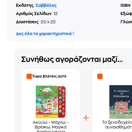
Εκδότης
Σαββάλας
ISBN
Αριθμός Σελίδων
12
Εξώ
Διαστάσεις
20 x 22
Γλώσ
Δες όλα τα χαρακτηριστικά
Συνήθως αγοράζονται μαζί...
Τώρα βλέπεις αυτό
Ακούω – Ψάχνω –
Το ξενοδοχείο
Βρίσκω: Μαγικά
συναισθημά
Χριστούγεννα