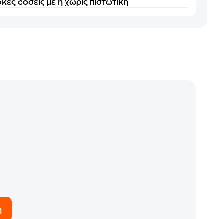
κες δόσεις με ή χωρίς πιστωτική
η