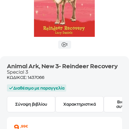
1
Animal Ark, New 3- Reindeer Recovery
Special 3
ΚΩΔΙΚΟΣ:
1437066
Διαθέσιμο με παραγγελία
Βιογ
Σύνοψη βιβλίου
Χαρακτηριστικά
συγγ
9
,99€