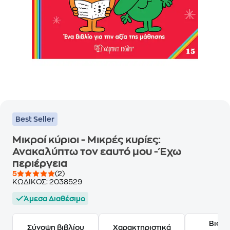
Best Seller
Μικροί κύριοι - Μικρές κυρίες:
Ανακαλύπτω τον εαυτό μου - Έχω
περιέργεια
5
(2)
ΚΩΔΙΚΟΣ:
2038529
Άμεσα Διαθέσιμο
Βιογ
Σύνοψη βιβλίου
Χαρακτηριστικά