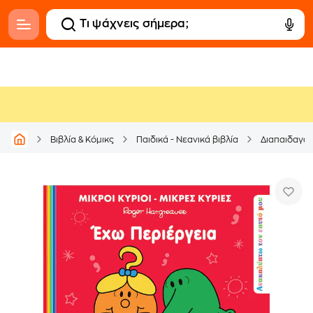
Βιβλία & Κόμικς
Παιδικά - Νεανικά βιβλία
Διαπαιδαγώ