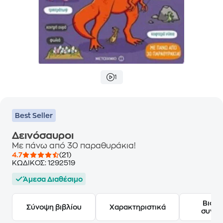
1
Best Seller
Δεινόσαυροι
Με πάνω από 30 παραθυράκια!
4.7
(21)
ΚΩΔΙΚΟΣ:
1292519
Άμεσα Διαθέσιμο
Βιογ
Σύνοψη βιβλίου
Χαρακτηριστικά
συγγ