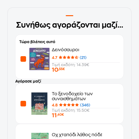
Συνήθως αγοράζονται μαζί...
Τώρα βλέπεις αυτό
Δεινόσαυροι
4.7
(21)
Τιμή εκδότη: 14.39€
10
,55€
Αγόρασε μαζί
Το ξενοδοχείο των
συναισθημάτων
4.8
(346)
Τιμή εκδότη: 15.50€
11
,40€
Οχ χταπόδι λάθος πόδι!