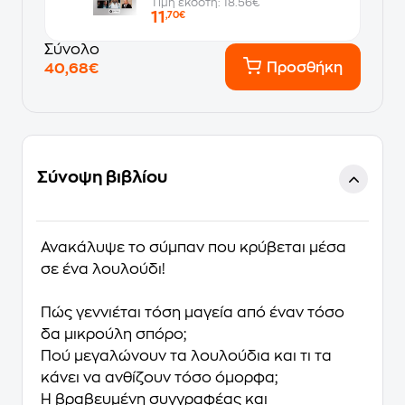
Τιμή εκδότη: 18.56€
11
,70€
Σύνολο
Προσθήκη
40,68€
Σύνοψη βιβλίου
Ανακάλυψε το σύµπαν που κρύβεται µέσα
σε ένα λουλούδι!
Πώς γεννιέται τόση µαγεία από έναν τόσο
δα µικρούλη σπόρο;
Πού µεγαλώνουν τα λουλούδια και τι τα
κάνει να ανθίζουν τόσο όµορφα;
Η βραβευµένη συγγραφέας και