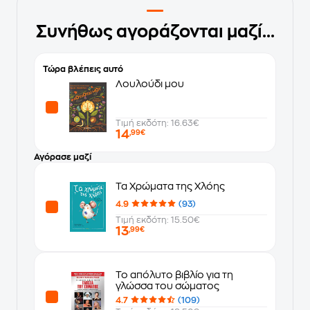
Συνήθως αγοράζονται μαζί...
Τώρα βλέπεις αυτό
Λουλούδι μου
Τιμή εκδότη: 16.63€
14
,99€
Αγόρασε μαζί
Τα Χρώματα της Χλόης
4.9
(93)
Τιμή εκδότη: 15.50€
13
,99€
Το απόλυτο βιβλίο για τη
γλώσσα του σώματος
4.7
(109)