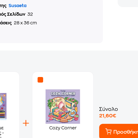
της
Susaeta
μός Σελίδων
32
τάσεις
28 x 36 cm
Σύνολο
21,60€
με
Cozy Corner
Προσθήκ
 -
ι