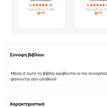
5
(2)
5
Τιμή εκδότη: 7.99€
Τιμή εκδότη: 7
6
6
,01€
,01€
Σύνοψη βιβλίου
Mέσα σ’ αυτό το βιβλίο κρύβονται oι πιο συναρπασ
φαίνονται σαν αληθινοί!
Χαρακτηριστικά