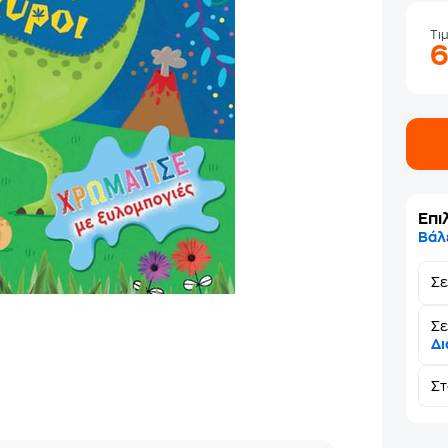
Τι
Επι
Βάλ
Σ
Σε
Δι
Σ