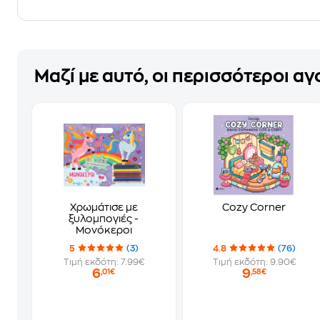
Μαζί με αυτό, οι περισσότεροι α
Χρωμάτισε με
Cozy Corner
ξυλομπογιές -
Μονόκεροι
5
(3)
4.8
(76)
Τιμή εκδότη: 7.99€
Τιμή εκδότη: 9.90€
6
9
,01€
,58€