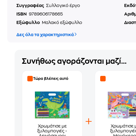
Συγγραφέας
Συλλογικό έργο
Εκδό
ISBN
9789606178665
Αριθ
Εξώφυλλο
Μαλακό εξώφυλλο
Διασ
Δες όλα τα χαρακτηριστικά
Συνήθως αγοράζονται μαζί...
Τώρα βλέπεις αυτό
Χρωμάτισε με
Χρωμάτισε 
ξυλομπογιές -
ξυλομπογιές
Δεινόσαυροι
Μονόκερο