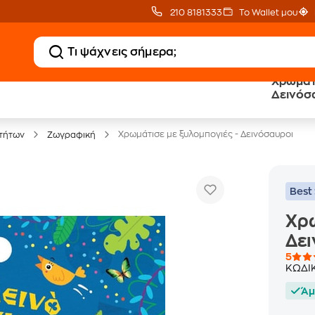
210 8181333
Το Wallet μου
Χρωμάτι
20 € Public επιστροφή
Δωρεάν Μεταφορικ
Δεινόσ
με Snappi
με Public+ Delivery
Χρωμάτισε με ξυλομπογιές - Δεινόσαυροι
τήτων
Ζωγραφική
Best 
Χρω
Δει
5
ΚΩΔΙ
Άμ