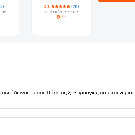
(3)
4.8
(76)
.99€
Τιμή εκδότη: 9.90€
9
,58€
τικοί δεινόσαυροι! Πάρε τις ξυλομπογιές σου και γέμισε