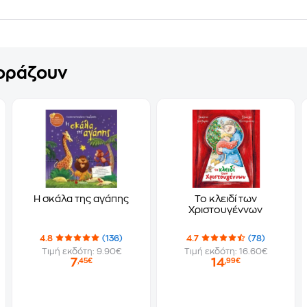
γοράζουν
Η σκάλα της αγάπης
Το κλειδί των
Χριστουγέννων
4.8
(136)
4.7
(78)
Τιμή εκδότη: 9.90€
Τιμή εκδότη: 16.60€
7
14
,45€
,99€