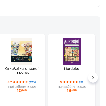
Οι καλοί και οι κακοί
Murdoku
πειρατές
4.7
(125)
5
(3)
Τιμή εκδότη: 13.99€
Τιμή εκδότη: 15.50€
10
13
,52€
,99€