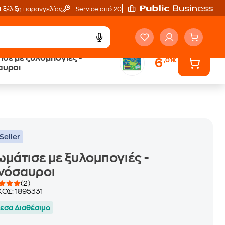
Εξέλιξη παραγγελίας
Service από 20'
σε με ξυλομπογιές -
6
,01€
ά
Έλα στον κόσμο
αυροι
των ηχητικών βιβλίων
Seller
μάτισε με ξυλομπογιές -
νόσαυροι
(2)
ΚΟΣ:
1895331
εσα Διαθέσιμο