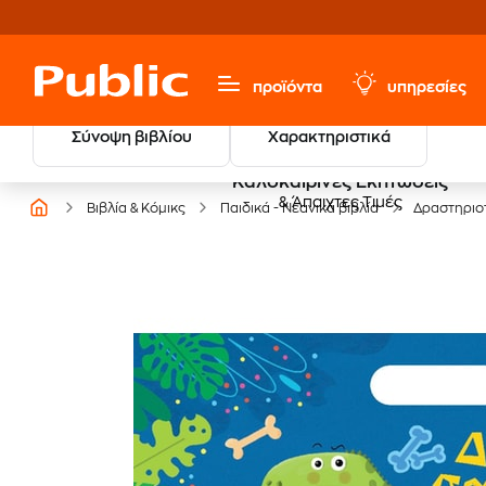
προϊόντα
υπηρεσίες
Σύνοψη βιβλίου
Χαρακτηριστικά
Καλοκαιρινές Εκπτώσεις
& Άπαιχτες Τιμές
Βιβλία & Κόμικς
Παιδικά - Νεανικά βιβλία
Δραστηριο