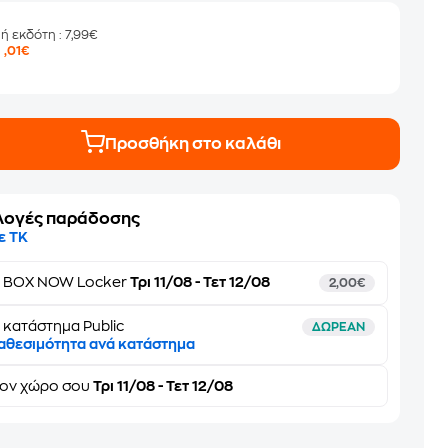
μή εκδότη
: 7,99€
6
,01€
Προσθήκη στο καλάθι
λογές παράδοσης
ε ΤΚ
ε
BOX NOW Locker
Τρι 11/08 - Τετ 12/08
2,00€
 κατάστημα Public
ΔΩΡΕΑΝ
αθεσιμότητα ανά κατάστημα
τον
χώρο σου
Τρι 11/08 - Τετ 12/08