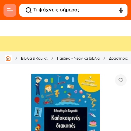
Βιβλία & Κόμικς
Παιδικά - Νεανικά βιβλία
Δραστηριοτ