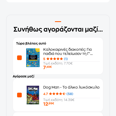
Συνήθως αγοράζονται μαζί...
Τώρα βλέπεις αυτό
Καλοκαιρινές διακοπές: Για
παιδιά που τελείωσαν τη Γ'
Δημοτικού
5
(1)
Τιμή εκδότη: 7.70€
7
,49€
Αγόρασε μαζί
Dog Man - Το άλικο λυκόσκυλο
4.7
(58)
Τιμή εκδότη: 14.39€
12
,99€