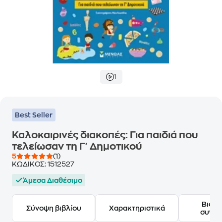
1
Best Seller
Καλοκαιρινές διακοπές: Για παιδιά που
τελείωσαν τη Γ' Δημοτικού
5
(1)
ΚΩΔΙΚΟΣ:
1512527
Άμεσα Διαθέσιμο
Βιογ
Σύνοψη βιβλίου
Χαρακτηριστικά
συγγ