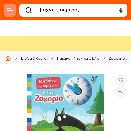
Βιβλία & Κόμικς
Παιδικά - Νεανικά βιβλία
Δραστηριοτ