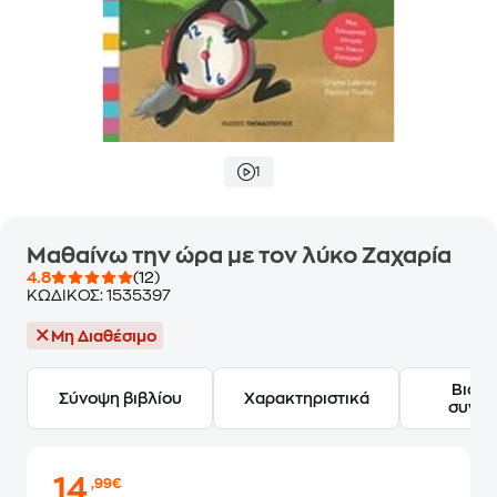
1
Μαθαίνω την ώρα με τον λύκο Ζαχαρία
4.8
(12)
ΚΩΔΙΚΟΣ:
1535397
Μη Διαθέσιμο
Βιογ
Σύνοψη βιβλίου
Χαρακτηριστικά
συγγ
14
,99€