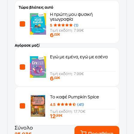
Τώρα βλέπεις αυτό
Η πρώτη μου φυσική
γεωγραφία
5
(1)
Τιμή εκδότη: 7.99€
6
,02€
Αγόρασε μαζί
Εγώ με εμένα, εγώ με εσένα
Τιμή εκδότη: 7.99€
6
,02€
Το καφέ Pumpkin Spice
4.5
(41)
Τιμή εκδότη: 17.70€
12
,99€
Σύνολο