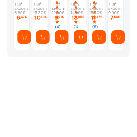
άτλας
Γεωγραφία!
Τιμή
Τιμή
Τιμή
Τιμή
Τιμή
Τιμή
εκδότη:
εκδότη:
εκδότη:
εκδότη:
εκδότη:
εκδότη:
6.89€
13.30€
12.90€
14.99€
15.60€
9.99€
6
10
9
13
11
7
,67€
,01€
,71€
,99€
,47€
,50€
(4)
(1)
(8)