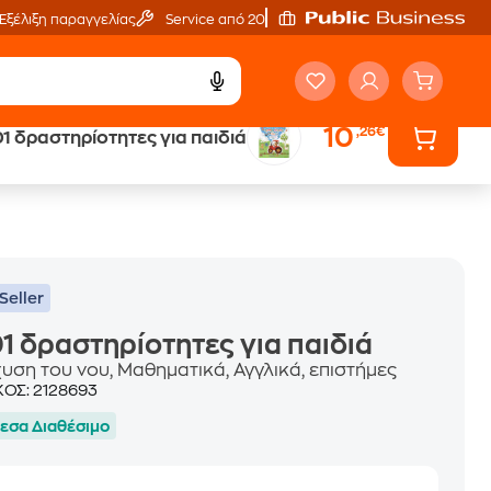
Εξέλιξη παραγγελίας
Service από 20'
10
,26€
1 δραστηρίοτητες για παιδιά
ά
Έλα στον κόσμο
των ηχητικών βιβλίων
Seller
1 δραστηρίοτητες για παιδιά
χυση του νου, Μαθηματικά, Αγγλικά, επιστήμες
ΚΟΣ:
2128693
εσα Διαθέσιμο