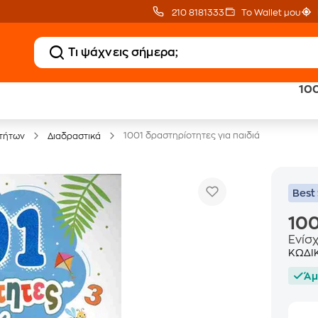
210 8181333
Το Wallet μου
100
20 € Public επιστροφή
Δωρεάν Μεταφορικ
με Snappi
με Public+ Delivery
1001 δραστηρίοτητες για παιδιά
τήτων
Διαδραστικά
Best 
100
Ενίσ
ΚΩΔΙ
Άμ