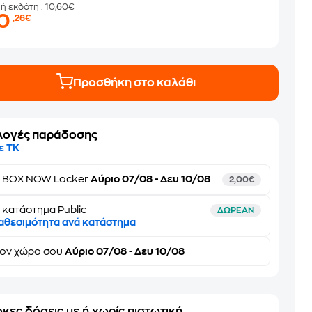
μή εκδότη
: 10,60€
10
,26€
Προσθήκη στο καλάθι
λογές παράδοσης
ε ΤΚ
ε
BOX NOW Locker
Αύριο 07/08 - Δευ 10/08
2,00€
 κατάστημα Public
ΔΩΡΕΑΝ
αθεσιμότητα ανά κατάστημα
τον
χώρο σου
Αύριο 07/08 - Δευ 10/08
κες δόσεις με ή χωρίς πιστωτική