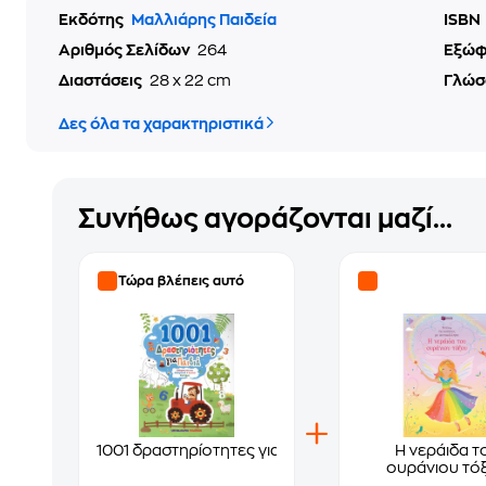
Εκδότης
Μαλλιάρης Παιδεία
ISBN
Αριθμός Σελίδων
264
Εξώ
Διαστάσεις
28 x 22 cm
Γλώσ
Δες όλα τα χαρακτηριστικά
Συνήθως αγοράζονται μαζί...
Τώρα βλέπεις αυτό
1001 δραστηρίοτητες για παιδιά
Η νεράιδα τ
ουράνιου τό