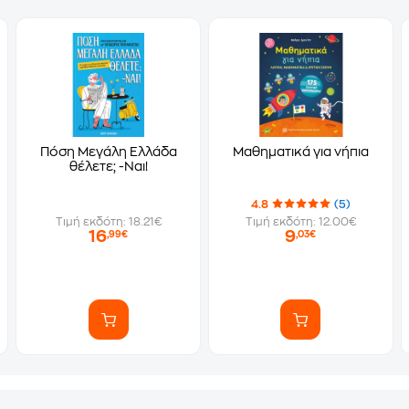
Πόση Μεγάλη Ελλάδα
Μαθηματικά για νήπια
θέλετε; -Ναι!
4.8
(5)
Τιμή εκδότη: 18.21€
Τιμή εκδότη: 12.00€
16
9
,99€
,03€