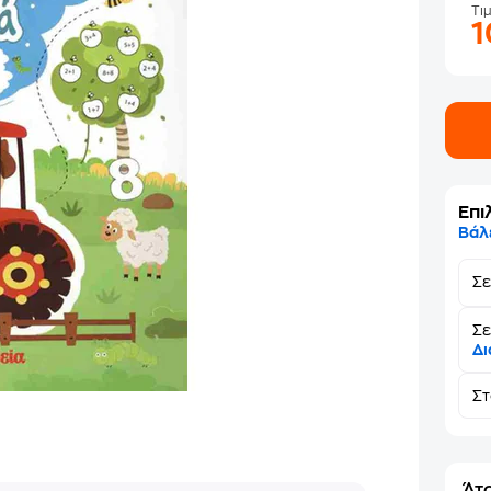
Τι
Επι
Βάλ
Σ
Σε
Δι
Σ
Άτο