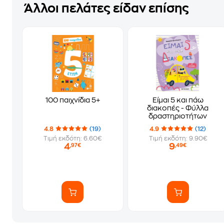
Άλλοι πελάτες είδαν επίσης
100 παιχνίδια 5+
Είμαι 5 και πάω
διακοπές - Φύλλα
δραστηριοτήτων
4.8
(19)
4.9
(12)
Τιμή εκδότη: 6.60€
Τιμή εκδότη: 9.90€
4
9
,97€
,49€