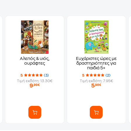
Αλεπός & υιός,
Ευχάριστες ώρες με
ουράφτες
δραστηριότητες για
παιδιά 5+
5
(3)
5
(2)
Τιμή εκδότη: 13.30€
Τιμή εκδότη: 7.95€
9
5
,99€
,98€