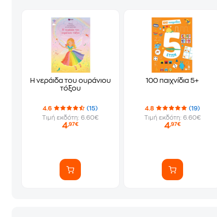
Η νεράιδα του ουράνιου
100 παιχνίδια 5+
τόξου
4.6
(15)
4.8
(19)
Τιμή εκδότη: 6.60€
Τιμή εκδότη: 6.60€
4
4
,97€
,97€