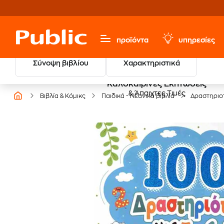
προϊόντα
υπηρεσίες
Σύνοψη βιβλίου
Χαρακτηριστικά
Καλοκαιρινές Εκπτώσεις
& Άπαιχτες Τιμές
Βιβλία & Κόμικς
Παιδικά - Νεανικά βιβλία
Δραστηριο