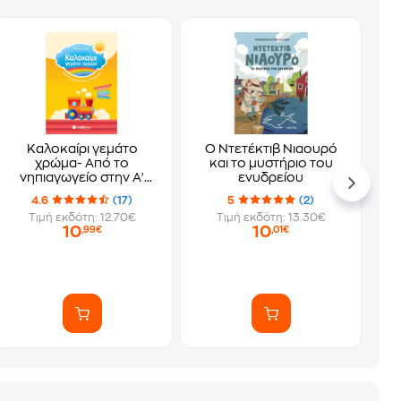
Καλοκαίρι γεμάτο
Ο Ντετέκτιβ Νιαουρό
χρώμα- Από το
και το μυστήριο του
νηπιαγωγείο στην Α'
ενυδρείου
δημοτικού
4.6
(17)
5
(2)
Τιμή εκδότη: 12.70€
Τιμή εκδότη: 13.30€
10
10
,99€
,01€