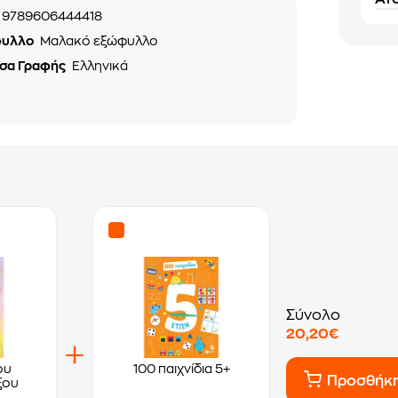
9789606444418
φυλλο
Μαλακό εξώφυλλο
σα Γραφής
Ελληνικά
Σύνολο
20,20€
ου
100 παιχνίδια 5+
Προσθήκ
ξου