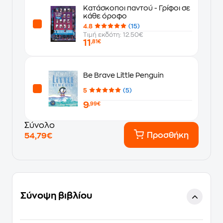
Κατάσκοποι παντού - Γρίφοι σε
κάθε όροφο
4.8
(15)
Τιμή εκδότη: 12.50€
11
,81€
Be Brave Little Penguin
5
(5)
9
,99€
Σύνολο
Προσθήκη
54,79€
Σύνοψη βιβλίου