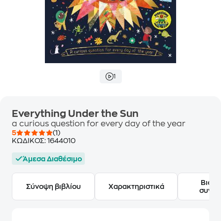
1
Everything Under the Sun
a curious question for every day of the year
5
(1)
ΚΩΔΙΚΟΣ:
1644010
Άμεσα Διαθέσιμο
Βιογ
Σύνοψη βιβλίου
Χαρακτηριστικά
συγγ