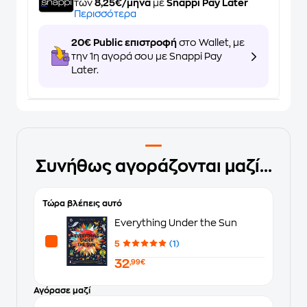
των
8,25€/μήνα
με
Snappi Pay Later
Περισσότερα
20€ Public επιστροφή
στο Wallet, με
την 1η αγορά σου με Snappi Pay
Later.
Συνήθως αγοράζονται μαζί...
Τώρα βλέπεις αυτό
Everything Under the Sun
5
(1)
32
,99€
Αγόρασε μαζί