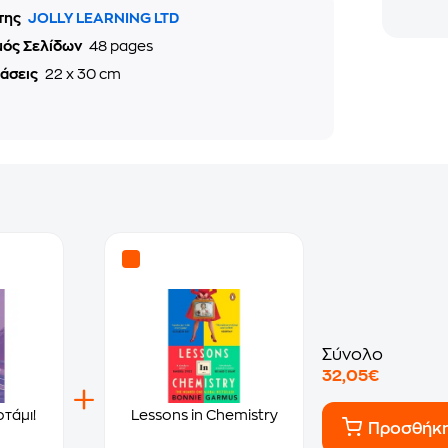
της
JOLLY LEARNING LTD
μός Σελίδων
48 pages
τάσεις
22 x 30 cm
Σύνολο
32,05€
τάμι!
Lessons in Chemistry
Προσθήκ