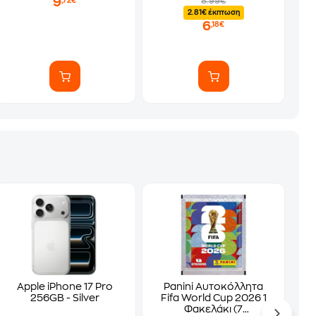
9
8.99€
,72€
2.81€ έκπτωση
6
,18€
Apple iPhone 17 Pro
Panini Αυτοκόλλητα
256GB - Silver
Fifa World Cup 2026 1
Φακελάκι (7