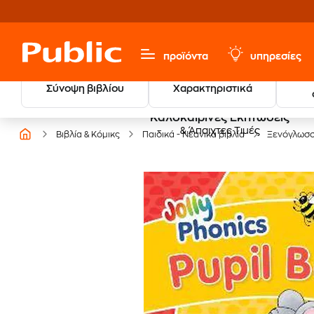
προϊόντα
υπηρεσίες
Σύνοψη βιβλίου
Χαρακτηριστικά
Καλοκαιρινές Εκπτώσεις
& Άπαιχτες Τιμές
Βιβλία & Κόμικς
Παιδικά - Νεανικά βιβλία
Ξενόγλωσ