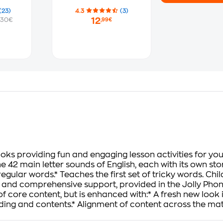
(23)
4.3
(3)
12
.30€
,99€
oks providing fun and engaging lesson activities for young
he 42 main letter sounds of English, each with its own st
gular words.* Teaches the first set of tricky words. Chil
s and comprehensive support, provided in the Jolly Phon
of core content, but is enhanced with:* A fresh new look
oding and contents.* Alignment of content across the mat