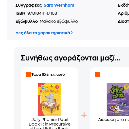
Συγγραφέας
Sara Wernham
Εκδό
ISBN
9781844147168
Αριθ
Εξώφυλλο
Μαλακό εξώφυλλο
Διασ
Δες όλα τα χαρακτηριστικά
Συνήθως αγοράζονται μαζί...
Τώρα βλέπεις αυτό
Jolly Phonics Pupil
Διάσωση στο πο
Book 1 : in Precursive
Letters (British English