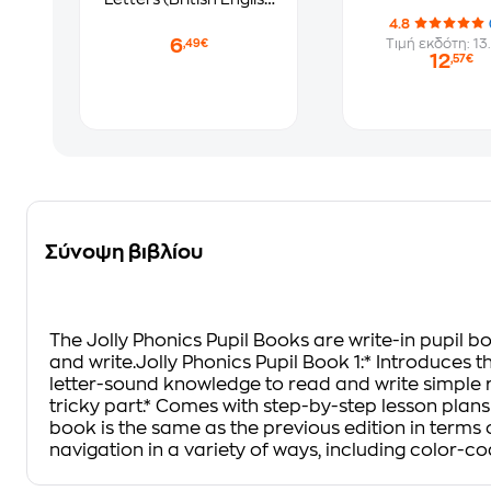
edition)
4.8
6
Τιμή εκδότη: 13
,49€
12
,57€
Σύνοψη βιβλίου
The Jolly Phonics Pupil Books are write-in pupil bo
and write.Jolly Phonics Pupil Book 1:* Introduces t
letter-sound knowledge to read and write simple re
tricky part.* Comes with step-by-step lesson plan
book is the same as the previous edition in terms 
navigation in a variety of ways, including color-c