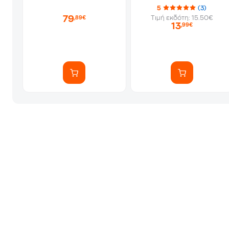
5
(3)
79
Τιμή εκδότη: 15.50€
,89€
13
,99€