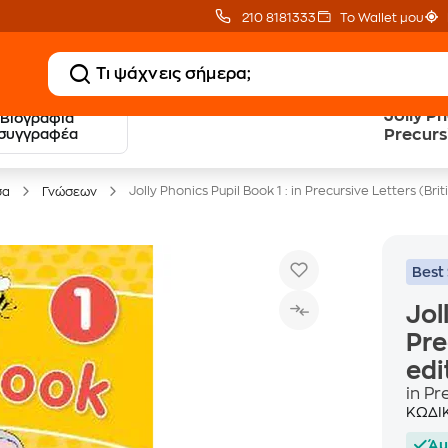
210 8181333
Το Wallet μου
Jolly Ph
Βιογραφία
20 € Public επιστροφή
Δωρεάν Μεταφορικ
συγγραφέα
Precursi
με Snappi
με Public+ Delivery
edition)
Jolly Phonics Pupil Book 1 : in Precursive Letters (Brit
σα
Γνώσεων
Best 
Jol
Pre
edi
in Pr
ΚΩΔΙ
Άμ