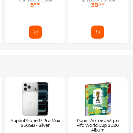
Τιμή εκδότη: 7.80€
Τιμή εκδότη: 31.95€
5
30
,87€
,35€
Apple iPhone 17 Pro Max
Panini Αυτοκόλλητα
256GB - Silver
Fifa World Cup 2026
Album