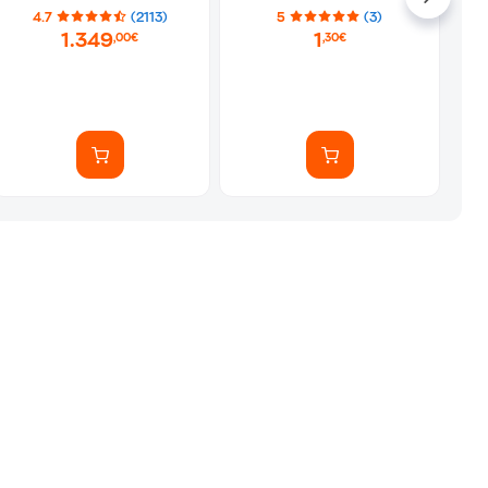
Αυτοκόλλητα)
4.7
(2113)
5
(3)
1.349
1
,00€
,30€