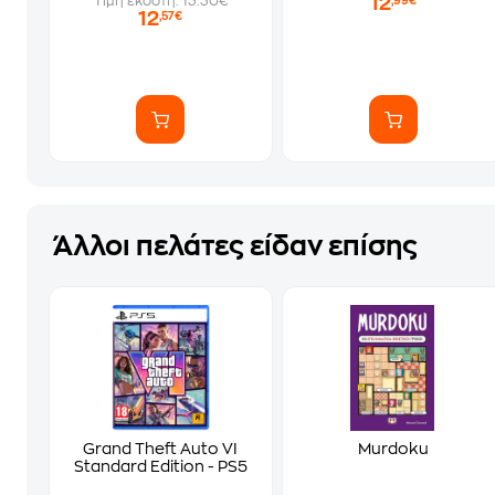
12
Τιμή εκδότη: 13.30€
,99€
12
,57€
Άλλοι πελάτες είδαν επίσης
Grand Theft Auto VI
Murdoku
Standard Edition - PS5