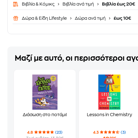
Βιβλία & Κόμικς
Βιβλία ανά τιμή
Βιβλία έως 20€
Δώρα & Είδη Lifestyle
Δώρα ανά τιμή
έως 10€
Μαζί με αυτό, οι περισσότεροι α
Διάσωση στο ποτάμι!
Lessons in Chemistry
4.8
(23)
4.3
(3)