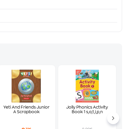
Yeti And Friends Junior
Jolly Phonics Activity
A Scrapbook
Book 1 s,a,t,i,p,n