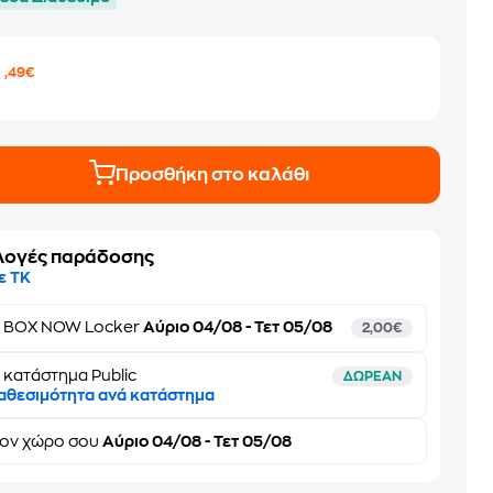
6
,49€
Προσθήκη στο καλάθι
λογές παράδοσης
ε ΤΚ
ε
BOX NOW Locker
Αύριο 04/08 - Τετ 05/08
2,00€
 κατάστημα Public
ΔΩΡΕΑΝ
αθεσιμότητα ανά κατάστημα
τον
χώρο σου
Αύριο 04/08 - Τετ 05/08