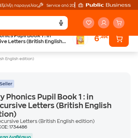
Εξέλιξη παραγγελίας
Service από 20'
onics Pupil Book 1 : in
6
,49€
ά
Έλα στον κόσμο
ve Letters (British English
των ηχητικών βιβλίων
ish English edition)
Seller
ly Phonics Pupil Book 1 : in
cursive Letters (British English
tion)
ecursive Letters (British English edition)
ΚΟΣ:
1734486
εσα Διαθέσιμο