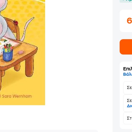
Επι
Βάλ
Σ
Σε
Δι
Σ