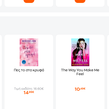
Πες το στα κρυφά
The Way You Make Me
Feel
10
Τιμή εκδότη: 16.60€
,49€
14
,99€