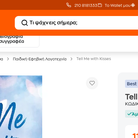
210 8181333
Το Wallet μου
Βιογραφία
20 € Public επιστροφή
Δωρεάν Μεταφορικ
συγγραφέα
με Snappi
με Public+ Delivery
Tell Me with Kisses
σα
Παιδική-Εφηβική Λογοτεχνία
Best 
Tel
ΚΩΔΙ
Άμ
1