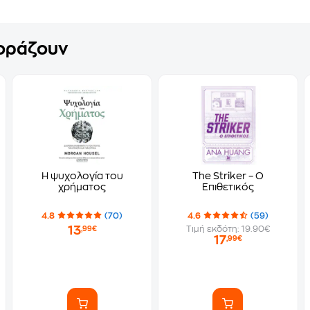
γοράζουν
Η ψυχολογία του
The Striker – Ο
χρήματος
Επιθετικός
4.8
(70)
4.6
(59)
13
Τιμή εκδότη: 19.90€
,99€
17
,99€