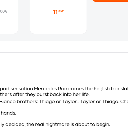
11
.60€
,33€
pad sensation Mercedes Ron comes the English translation
ers after they burst back into her life.
anco brothers: Thiago or Taylor... Taylor or Thiago. C
r hands.
lly decided, the real nightmare is about to begin.