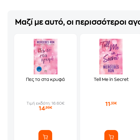
Μαζί με αυτό, οι περισσότεροι α
Πες το στα κρυφά
Tell Me in Secret
11
Τιμή εκδότη: 16.60€
,33€
14
,99€