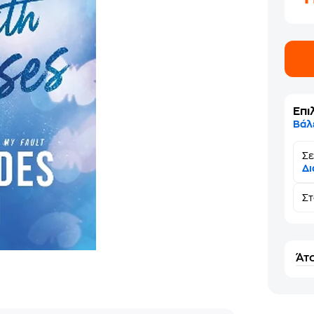
Επι
Βάλ
Σε
Δι
Σ
Άτο