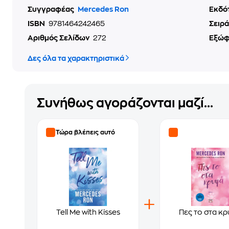
Συγγραφέας
Mercedes Ron
Εκδό
ISBN
9781464242465
Σειρά
Αριθμός Σελίδων
272
Εξώ
Δες όλα τα χαρακτηριστικά
Συνήθως αγοράζονται μαζί...
Τώρα βλέπεις αυτό
Tell Me with Kisses
Πες το στα κ