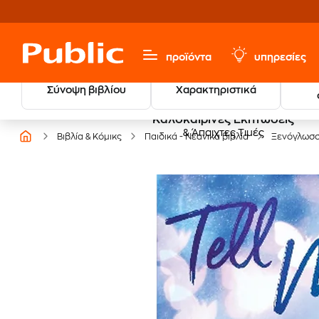
προϊόντα
υπηρεσίες
Σύνοψη βιβλίου
Χαρακτηριστικά
Καλοκαιρινές Εκπτώσεις
& Άπαιχτες Τιμές
Βιβλία & Κόμικς
Παιδικά - Νεανικά βιβλία
Ξενόγλωσ