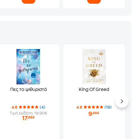
Πες το ψιθυριστά
King Of Greed
4.8
(4)
4.8
(19)
9
Τιμή εκδότη: 19.90€
,66€
17
,99€