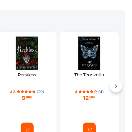
Reckless
The Tearsmith
4.8
(29)
4
(4)
9
12
,66€
,59€