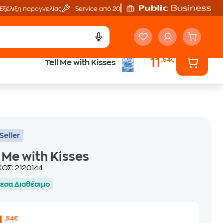
Εξέλιξη παραγγελίας
Service από 20'
11
,54€
Tell Me with Kisses
ά
Έλα στον κόσμο
των ηχητικών βιβλίων
Seller
l Me with Kisses
ΚΟΣ:
2120144
εσα Διαθέσιμο
1
,54€