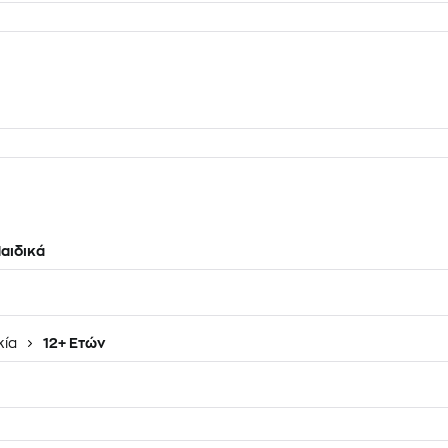
αιδικά
κία
12+ Ετών