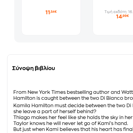
11
Τιμή εκδότη: 16
,54€
14
,99€
Σύνοψη βιβλίου
From
New York Times
bestselling author and Watt
Hamilton is caught between the two Di Bianco broth
Kamila Hamilton must decide between the two Di Bi
she leave a part of herself behind?
Thiago makes her feel like she holds the sky in he
Taylor knows he will never let go of Kami's hand.
But just when Kami believes that his heart has fina