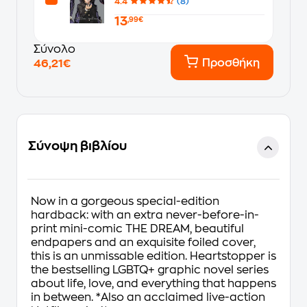
4.4
(8)
13
,99€
Σύνολο
Προσθήκη
46,21€
Σύνοψη βιβλίου
Now in a gorgeous special-edition
hardback: with an
extra never-before-in-
print mini-comic THE DREAM, beautiful
endpapers and an exquisite foiled cover,
this is an unmissable edition.
Heartstopper is
the bestselling LGBTQ+ graphic novel series
about life, love, and everything that happens
in between.
*Also an acclaimed live-action