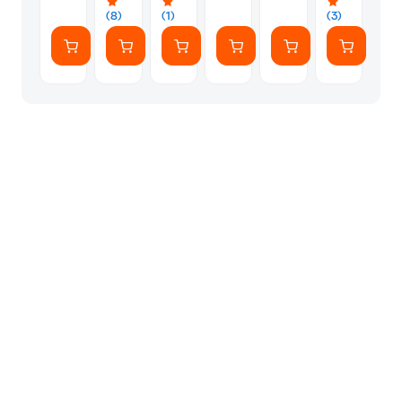
on
Silence,
(8)
(1)
(3)
Netflix!
I
Was
Born
For
This,
Loveless)