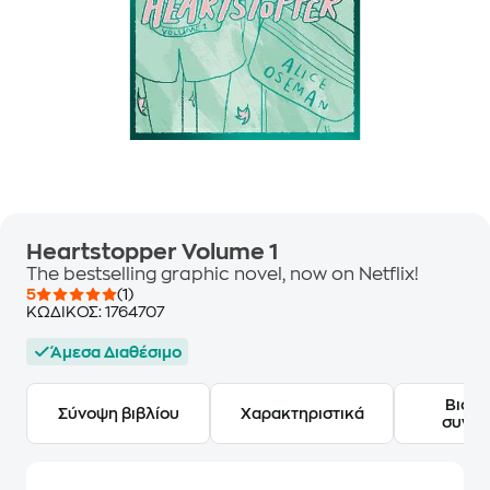
Heartstopper Volume 1
The bestselling graphic novel, now on Netflix!
5
(1)
ΚΩΔΙΚΟΣ:
1764707
Άμεσα Διαθέσιμο
Βιογ
Σύνοψη βιβλίου
Χαρακτηριστικά
συγγ