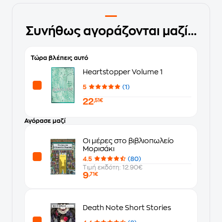
Συνήθως αγοράζονται μαζί...
Τώρα βλέπεις αυτό
Heartstopper Volume 1
5
(1)
22
,51€
Αγόρασε μαζί
Οι μέρες στο βιβλιοπωλείο
Μορισάκι
4.5
(80)
Τιμή εκδότη: 12.90€
9
,71€
Death Note Short Stories