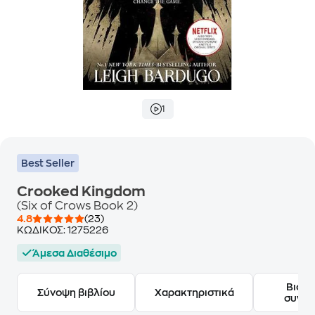
1
Best Seller
Crooked Kingdom
(Six of Crows Book 2)
4.8
(23)
ΚΩΔΙΚΟΣ:
1275226
Άμεσα Διαθέσιμο
Βιογ
Σύνοψη βιβλίου
Χαρακτηριστικά
συγγ