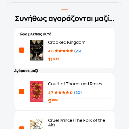
Συνήθως αγοράζονται μαζί...
Τώρα βλέπεις αυτό
Crooked Kingdom
4.8
(23)
11
,94€
Αγόρασε μαζί
Court of Thorns and Roses
4.7
(50)
9
,66€
Cruel Prince (The Folk of the
Air)