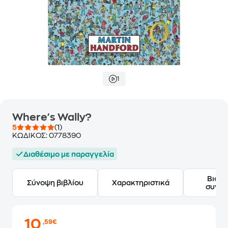
1
Where's Wally?
5
(1)
ΚΩΔΙΚΟΣ:
0778390
Διαθέσιμο με παραγγελία
Βιογ
Σύνοψη βιβλίου
Χαρακτηριστικά
συγγ
10
,59€