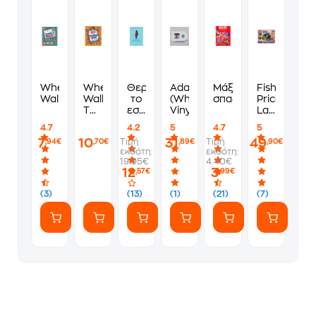
Where's
Where's
Θεραπεύοντας
Adagio
Μάξι
Fisher
Wally?
Wally?
το
(White
σπαζοκεφαλιές
Price
The
εσωτερικό
Vinyl)
Laugh
Wonder
παιδί
&
4.7
4.2
5
4.7
5
Book
Learn
7
10
31
49
Τιμή
Τιμή
,94€
,70€
,89€
,90€
Sit
εκδότη:
εκδότη:
&
19.95€
4.40€
Steer
12
3
,57€
,99€
Driver
Εκπαιδευτι
(3)
(13)
(1)
(21)
(7)
Αυτοκινητά