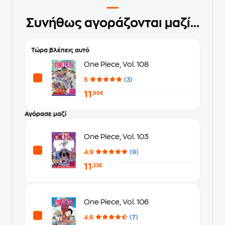
Συνήθως αγοράζονται μαζί...
Τώρα βλέπεις αυτό
One Piece, Vol. 108
5
(3)
11
,99€
Αγόρασε μαζί
One Piece, Vol. 103
4.9
(9)
11
,33€
One Piece, Vol. 106
4.6
(7)