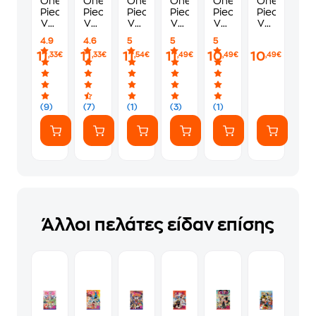
One
One
One
One
One
One
Piece,
Piece,
Piece,
Piece,
Piece,
Piece,
Vol.
Vol.
Vol.
Vol.
Vol.
Vol.
103
106
107
104
87
36
4.9
4.6
5
5
5
11
11
11
11
10
10
,33€
,33€
,54€
,49€
,49€
,49€
(9)
(7)
(1)
(3)
(1)
Άλλοι πελάτες είδαν επίσης