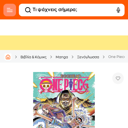
One Piece, 
Βιβλία & Κόμικς
Manga
Ξενόγλωσσα