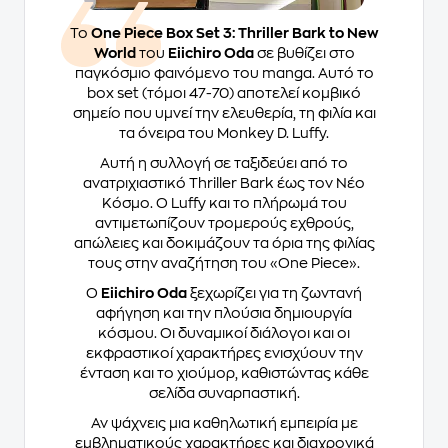
Το
One Piece Box Set 3: Thriller Bark to New
World
του
Eiichiro Oda
σε βυθίζει στο
παγκόσμιο φαινόμενο του manga. Αυτό το
box set (τόμοι 47-70) αποτελεί κομβικό
σημείο που υμνεί την ελευθερία, τη φιλία και
τα όνειρα του Monkey D. Luffy.
Αυτή η συλλογή σε ταξιδεύει από το
ανατριχιαστικό Thriller Bark έως τον Νέο
Κόσμο. Ο Luffy και το πλήρωμά του
αντιμετωπίζουν τρομερούς εχθρούς,
απώλειες και δοκιμάζουν τα όρια της φιλίας
τους στην αναζήτηση του «One Piece».
Ο
Eiichiro Oda
ξεχωρίζει για τη ζωντανή
αφήγηση και την πλούσια δημιουργία
κόσμου. Οι δυναμικοί διάλογοι και οι
εκφραστικοί χαρακτήρες ενισχύουν την
ένταση και το χιούμορ, καθιστώντας κάθε
σελίδα συναρπαστική.
Αν ψάχνεις μια καθηλωτική εμπειρία με
εμβληματικούς χαρακτήρες και διαχρονικά