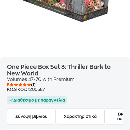
One Piece Box Set 3: Thriller Bark to
New World
Volumes 47-70 with Premium
5
(1)
ΚΩΔΙΚΟΣ:
1205587
Διαθέσιμο με παραγγελία
Βιογ
Σύνοψη βιβλίου
Χαρακτηριστικά
συγγ