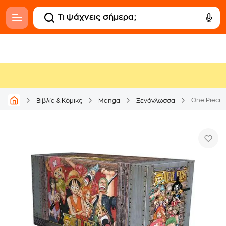
One Piece B
Βιβλία & Κόμικς
Manga
Ξενόγλωσσα