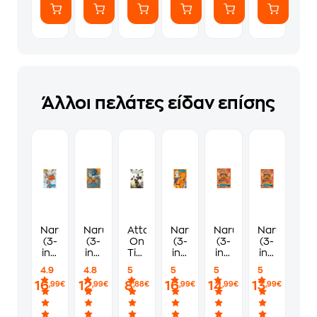
Άλλοι πελάτες είδαν επίσης
Naruto
Naruto
Attack
Naruto
Naruto
Naruto
(3-
(3-
On
(3-
(3-
(3-
in-1
in-1
Titan,
in-1
in-1
in-1
Edition),
Edition),
Vol.
Edition),
Edition),
Edition),
4.9
4.8
5
5
5
5
Vol.
Vol.
20
Vol.
Vol.
Vol.
16
12
8
16
14
13
,99€
,99€
,88€
,99€
,99€
,99€
1
3
4
8
9