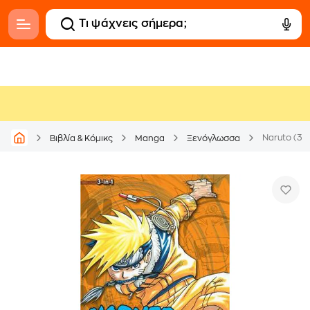
Naruto (3-in
Βιβλία & Κόμικς
Manga
Ξενόγλωσσα