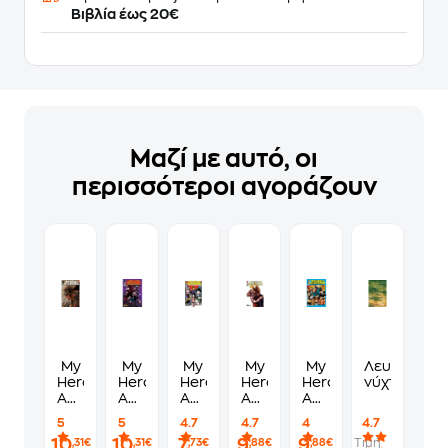
Βιβλία έως 20€
Μαζί με αυτό, οι
περισσότεροι αγοράζουν
My
My
My
My
My
Λευκές
Hero
Hero
Hero
Hero
Hero
νύχτες
Academia,
Academia,
Academia,
Academia,
Academia,
Vol.
Vol.
Vol.
Vol.
Vol.
5
5
4.7
4.7
4
4.7
7
9
8
11
12
10
10
7
9
9
Τιμή
,31€
,31€
,73€
,88€
,88€