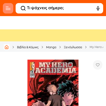
My Hero Ac
Βιβλία & Κόμικς
Manga
Ξενόγλωσσα