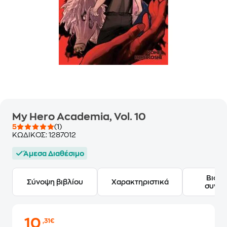
My Hero Academia, Vol. 10
5
(1)
ΚΩΔΙΚΟΣ:
1287012
Άμεσα Διαθέσιμο
Βιογ
Σύνοψη βιβλίου
Χαρακτηριστικά
συγγ
10
,31€