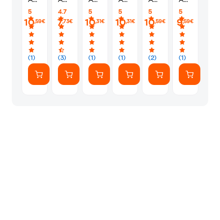
Vol.
Vol.
Vol.
Vol.
Vol.
Vol.
5
4.7
5
5
5
5
29
8
7
9
1
16
10
7
10
10
10
9
,59€
,73€
,31€
,31€
,59€
,59€
(1)
(3)
(1)
(1)
(2)
(1)