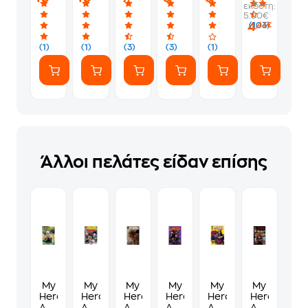
εκδότη:
5.90€
4
(103)
,44€
(1)
(1)
(3)
(3)
(1)
Άλλοι πελάτες είδαν επίσης
My
My
My
My
My
My
Hero
Hero
Hero
Hero
Hero
Hero
Academia,
Academia,
Academia,
Academia,
Academia,
Academia,