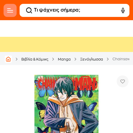
Chainsaw M
Βιβλία & Κόμικς
Manga
Ξενόγλωσσα