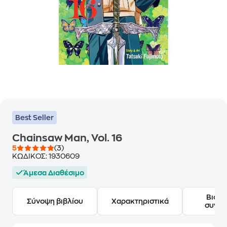
Best Seller
Chainsaw Man, Vol. 16
5
(3)
ΚΩΔΙΚΟΣ:
1930609
Άμεσα Διαθέσιμο
Βιογ
Σύνοψη βιβλίου
Χαρακτηριστικά
συγγ