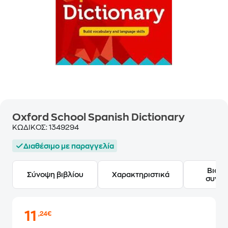
Oxford School Spanish Dictionary
ΚΩΔΙΚΟΣ:
1349294
Διαθέσιμο με παραγγελία
Βιογ
Σύνοψη βιβλίου
Χαρακτηριστικά
συγγ
11
,24€